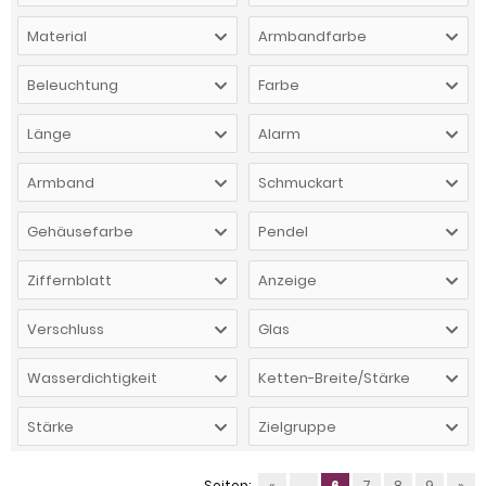
Material
Armbandfarbe
Beleuchtung
Farbe
Länge
Alarm
Armband
Schmuckart
Gehäusefarbe
Pendel
Ziffernblatt
Anzeige
Verschluss
Glas
Wasserdichtigkeit
Ketten-Breite/Stärke
Stärke
Zielgruppe
Seiten:
«
...
6
7
8
9
»