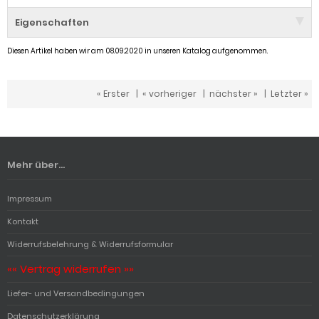
Eigenschaften
Diesen Artikel haben wir am 08.09.2020 in unseren Katalog aufgenommen.
« Erster
|
« vorheriger
|
nächster »
|
Letzter »
Mehr über...
Impressum
Kontakt
Widerrufsbelehrung & Widerrufsformular
«« Vertrag widerrufen »»
Liefer- und Versandbedingungen
Datenschutzerklärung