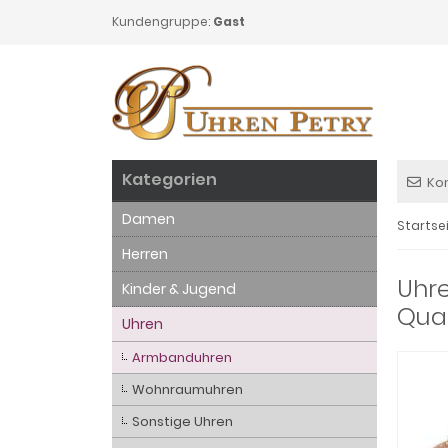
Kundengruppe:
Gast
Kategorien
Ko
Damen
Startse
Herren
Uhr
Kinder & Jugend
Quar
Uhren
Armbanduhren
Wohnraumuhren
Sonstige Uhren