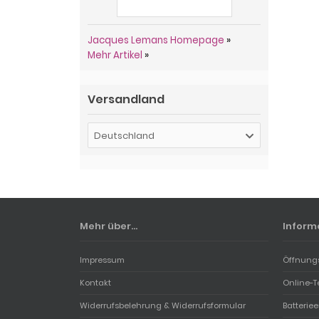
Jacques Lemans Homepage
»
Mehr Artikel
»
Versandland
Deutschland
Mehr über...
Inform
Impressum
Öffnung
Kontakt
Online-T
Widerrufsbelehrung & Widerrufsformular
Batterie