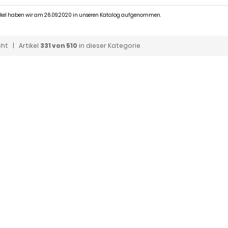
tikel haben wir am 26.09.2020 in unseren Katalog aufgenommen.
cht
| Artikel
331 von 510
in dieser Kategorie