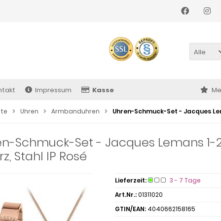
Alle
ntakt
Impressum
Kasse
Me
ite
Uhren
Armbanduhren
Uhren-Schmuck-Set - Jacques Lem
en-Schmuck-Set - Jacques Lemans 1-2
z, Stahl IP Rosé
Lieferzeit:
3 - 7 Tage
Art.Nr.:
01311020
GTIN/EAN:
4040662158165