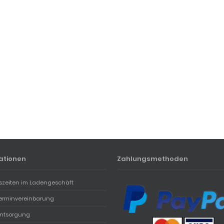
ationen
Zahlungsmethoden
szeiten im Ladengeschäft
erminvereinbarung
entsorgung