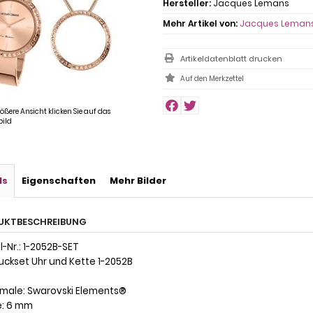
Hersteller:
Jacques Lemans
Mehr Artikel von:
Jacques Leman
Artikeldatenblatt drucken
rößere Ansicht klicken Sie auf das
ild
ls
Eigenschaften
Mehr Bilder
UKTBESCHREIBUNG
-Nr.: 1-2052B-SET
ckset Uhr und Kette 1-2052B
kmale: Swarovski Elements®
e: 6 mm