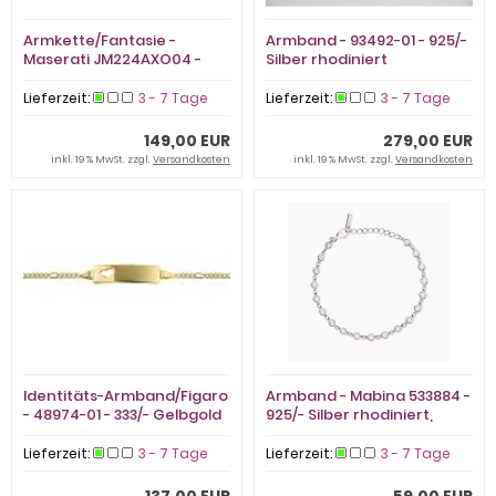
Armkette/Fantasie -
Armband - 93492-01 - 925/-
Maserati JM224AXO04 -
Silber rhodiniert
Silikon/Baumwolle, Saphir
Lieferzeit:
3 - 7 Tage
Lieferzeit:
3 - 7 Tage
149,00 EUR
279,00 EUR
inkl. 19 % MwSt. zzgl.
Versandkosten
inkl. 19 % MwSt. zzgl.
Versandkosten
Identitäts-Armband/Figaro
Armband - Mabina 533884 -
- 48974-01 - 333/- Gelbgold
925/- Silber rhodiniert,
Zirkonia
Lieferzeit:
3 - 7 Tage
Lieferzeit:
3 - 7 Tage
137,00 EUR
59,00 EUR