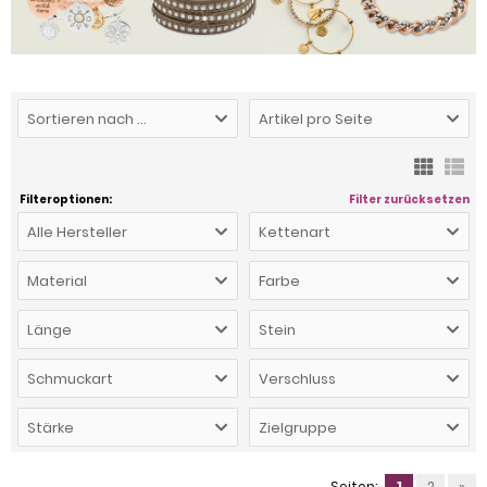
Sortieren nach ...
Artikel pro Seite
Filteroptionen:
Filter zurücksetzen
Alle Hersteller
Kettenart
Material
Farbe
Länge
Stein
Schmuckart
Verschluss
Stärke
Zielgruppe
Seiten:
1
2
»