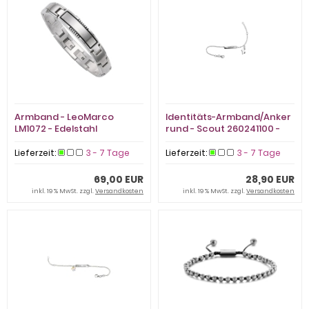
Armband - LeoMarco
Identitäts-Armband/Anker
LM1072 - Edelstahl
rund - Scout 260241100 -
925/- Silber rhodiniert,
Email
Lieferzeit:
3 - 7 Tage
Lieferzeit:
3 - 7 Tage
69,00 EUR
28,90 EUR
inkl. 19 % MwSt. zzgl.
Versandkosten
inkl. 19 % MwSt. zzgl.
Versandkosten