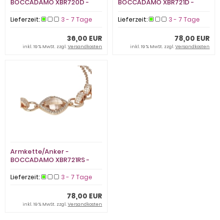
BOCCADAMO XBR720D -
BOCCADAMO XBR721D -
925/- Silber Gelb vergoldet,
925/- Silber Gelb vergoldet,
Zirkonia
Zirkonia
Lieferzeit:
3 - 7 Tage
Lieferzeit:
3 - 7 Tage
36,00 EUR
78,00 EUR
inkl. 19 % MwSt. zzgl.
Versandkosten
inkl. 19 % MwSt. zzgl.
Versandkosten
Armkette/Anker -
BOCCADAMO XBR721RS -
925/- Silber Rosé vergoldet,
Zirkonia
Lieferzeit:
3 - 7 Tage
78,00 EUR
inkl. 19 % MwSt. zzgl.
Versandkosten