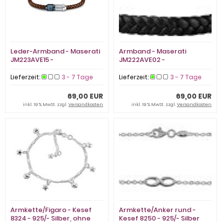
Leder-Armband - Maserati
Armband - Maserati
JM223AVE15 -
JM222AVE02 -
Leder/Edelstahl, ohne Stein
Leder/Edelstahl, ohne Stein
Lieferzeit:
3 - 7 Tage
Lieferzeit:
3 - 7 Tage
69,00 EUR
69,00 EUR
inkl. 19 % MwSt. zzgl.
Versandkosten
inkl. 19 % MwSt. zzgl.
Versandkosten
Armkette/Figaro - Kesef
Armkette/Anker rund -
8324 - 925/- Silber, ohne
Kesef 8250 - 925/- Silber