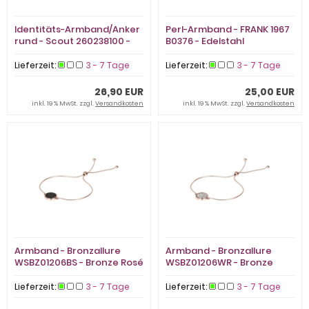
Identitäts-Armband/Anker
Perl-Armband - FRANK 1967
rund - Scout 260238100 -
B0376 - Edelstahl
925/- Silber rhodiniert,
Email
Lieferzeit:
3 - 7 Tage
Lieferzeit:
3 - 7 Tage
26,90 EUR
25,00 EUR
inkl. 19 % MwSt. zzgl.
Versandkosten
inkl. 19 % MwSt. zzgl.
Versandkosten
Armband - Bronzallure
Armband - Bronzallure
WSBZ01206BS - Bronze Rosé
WSBZ01206WR - Bronze
vergoldet, Spinel
Rosé vergoldet, Zirkonia
Lieferzeit:
3 - 7 Tage
Lieferzeit:
3 - 7 Tage