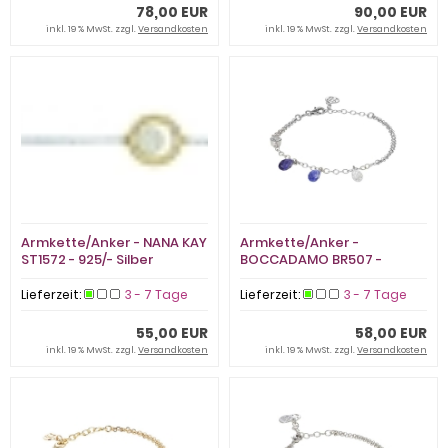
78,00 EUR
90,00 EUR
inkl. 19 % MwSt. zzgl.
Versandkosten
inkl. 19 % MwSt. zzgl.
Versandkosten
Armkette/Anker - NANA KAY
Armkette/Anker -
ST1572 - 925/- Silber
BOCCADAMO BR507 -
vergoldet Bicolor, Zirkonia
Bronze rhodiniert,
Swarovski
Lieferzeit:
3 - 7 Tage
Lieferzeit:
3 - 7 Tage
55,00 EUR
58,00 EUR
inkl. 19 % MwSt. zzgl.
Versandkosten
inkl. 19 % MwSt. zzgl.
Versandkosten