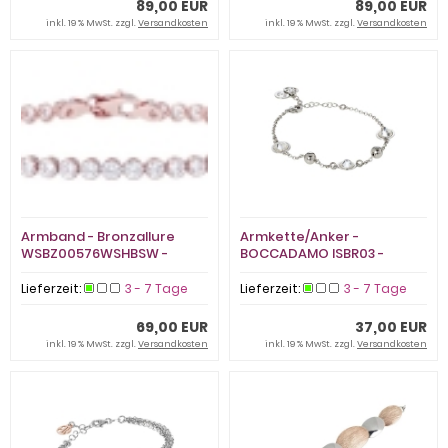
89,00 EUR
89,00 EUR
inkl. 19 % MwSt. zzgl.
Versandkosten
inkl. 19 % MwSt. zzgl.
Versandkosten
Armband - Bronzallure
Armkette/Anker -
WSBZ00576WSHBSW -
BOCCADAMO ISBR03 -
Bronze Rosé vergoldet,
Bronze rhodiniert,
Zirkonia
Swarovski
Lieferzeit:
3 - 7 Tage
Lieferzeit:
3 - 7 Tage
69,00 EUR
37,00 EUR
inkl. 19 % MwSt. zzgl.
Versandkosten
inkl. 19 % MwSt. zzgl.
Versandkosten