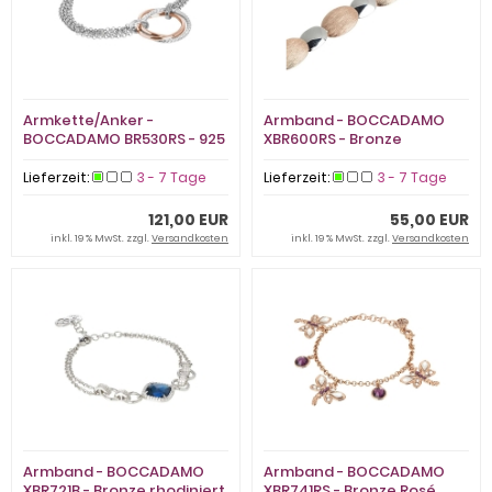
Armkette/Anker -
Armband - BOCCADAMO
BOCCADAMO BR530RS - 925
XBR600RS - Bronze
Silber rhodiniert, Zirkonia
vergoldet Bicolor, ohne
Stein
Lieferzeit:
3 - 7 Tage
Lieferzeit:
3 - 7 Tage
121,00 EUR
55,00 EUR
inkl. 19 % MwSt. zzgl.
Versandkosten
inkl. 19 % MwSt. zzgl.
Versandkosten
Armband - BOCCADAMO
Armband - BOCCADAMO
XBR721B - Bronze rhodiniert,
XBR741RS - Bronze Rosé