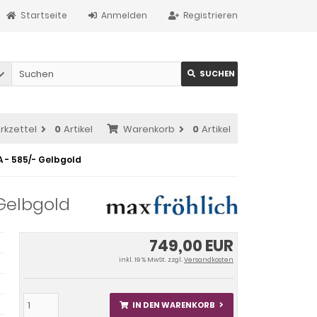
Startseite
Anmelden
Registrieren
SUCHEN
rkzettel
0
Artikel
Warenkorb
0
Artikel
 - 585/- Gelbgold
Gelbgold
749,00 EUR
inkl. 19 % MwSt. zzgl.
Versandkosten
IN DEN WARENKORB