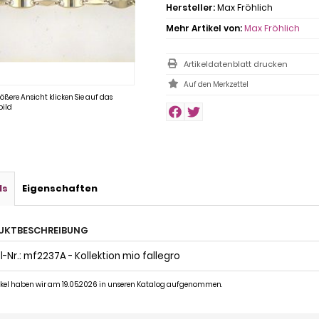
Hersteller:
Max Fröhlich
Mehr Artikel von:
Max Fröhlich
Artikeldatenblatt drucken
rößere Ansicht klicken Sie auf das
ild
ls
Eigenschaften
UKTBESCHREIBUNG
-Nr.: mf2237A - Kollektion mio fallegro
tikel haben wir am 19.05.2026 in unseren Katalog aufgenommen.