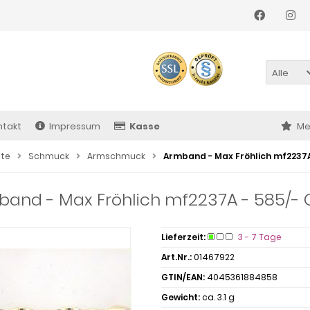
Alle
ntakt
Impressum
Kasse
Me
ite
Schmuck
Armschmuck
Armband - Max Fröhlich mf2237A
and - Max Fröhlich mf2237A - 585/- 
Lieferzeit:
3 - 7 Tage
Art.Nr.:
01467922
GTIN/EAN:
4045361884858
Gewicht:
ca. 3.1 g