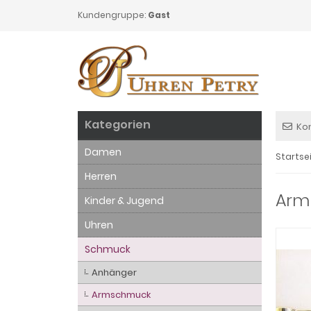
Kundengruppe:
Gast
Kategorien
Ko
Damen
Startse
Herren
Armb
Kinder & Jugend
Uhren
Schmuck
Anhänger
Armschmuck