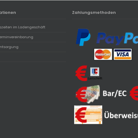
ationen
Zahlungsmethoden
szeiten im Ladengeschäft
erminvereinbarung
entsorgung