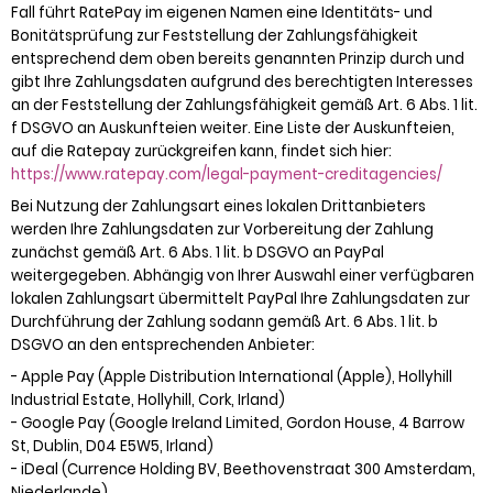
Fall führt RatePay im eigenen Namen eine Identitäts- und
Bonitätsprüfung zur Feststellung der Zahlungsfähigkeit
entsprechend dem oben bereits genannten Prinzip durch und
gibt Ihre Zahlungsdaten aufgrund des berechtigten Interesses
an der Feststellung der Zahlungsfähigkeit gemäß Art. 6 Abs. 1 lit.
f DSGVO an Auskunfteien weiter. Eine Liste der Auskunfteien,
auf die Ratepay zurückgreifen kann, findet sich hier:
https://www.ratepay.com
/legal-payment-creditagencies
/
Bei Nutzung der Zahlungsart eines lokalen Drittanbieters
werden Ihre Zahlungsdaten zur Vorbereitung der Zahlung
zunächst gemäß Art. 6 Abs. 1 lit. b DSGVO an PayPal
weitergegeben. Abhängig von Ihrer Auswahl einer verfügbaren
lokalen Zahlungsart übermittelt PayPal Ihre Zahlungsdaten zur
Durchführung der Zahlung sodann gemäß Art. 6 Abs. 1 lit. b
DSGVO an den entsprechenden Anbieter:
- Apple Pay (Apple Distribution International (Apple), Hollyhill
Industrial Estate, Hollyhill, Cork, Irland)
- Google Pay (Google Ireland Limited, Gordon House, 4 Barrow
St, Dublin, D04 E5W5, Irland)
- iDeal (Currence Holding BV, Beethovenstraat 300 Amsterdam,
Niederlande)