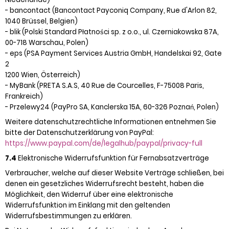
- bancontact (Bancontact Payconiq Company, Rue d'Arlon 82,
1040 Brüssel, Belgien)
- blik (Polski Standard Płatności sp. z o.o., ul. Czerniakowska 87A,
00-718 Warschau, Polen)
- eps (PSA Payment Services Austria GmbH, Handelskai 92, Gate
2
1200 Wien, Österreich)
- MyBank (PRETA S.A.S, 40 Rue de Courcelles, F-75008 Paris,
Frankreich)
- Przelewy24 (PayPro SA, Kanclerska 15A, 60-326 Poznań, Polen)
Weitere datenschutzrechtliche Informationen entnehmen Sie
bitte der Datenschutzerklärung von PayPal:
https://www.paypal.com
/de
/legalhub
/paypal
/privacy-full
7.4
Elektronische Widerrufsfunktion für Fernabsatzverträge
Verbraucher, welche auf dieser Website Verträge schließen, bei
denen ein gesetzliches Widerrufsrecht besteht, haben die
Möglichkeit, den Widerruf über eine elektronische
Widerrufsfunktion im Einklang mit den geltenden
Widerrufsbestimmungen zu erklären.