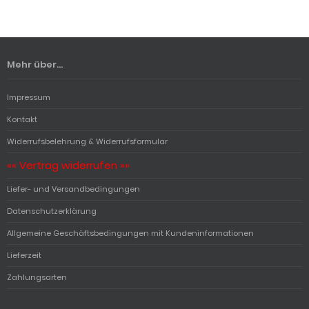
Mehr über...
Impressum
Kontakt
Widerrufsbelehrung & Widerrufsformular
«« Vertrag widerrufen »»
Liefer- und Versandbedingungen
Datenschutzerklärung
Allgemeine Geschäftsbedingungen mit Kundeninformationen
Lieferzeit
Zahlungsarten