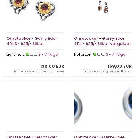
Ohrstecker - Gerry Eder
Ohrstecker - Gerry Eder
4043 - 925/- Silber
4114 - 925/- Silber vergoldet
vergoldet Bicolor, Granat
Bicolor, Granat Rot
Rot
Lieferzeit:
3 - 7 Tage
Lieferzeit:
3 - 7 Tage
130,00 EUR
159,00 EUR
inkl. 19 % MwSt. zzgl.
Versandkosten
inkl. 19 % MwSt. zzgl.
Versandkosten
Ohrstecker - Gerry Eder
Ohrstecker - Gerry Eder