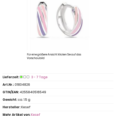
Für eine größere Ansicht klicken Sie auf das
Vorschaubild
Lieferzeit:
3 - 7 Tage
Art.Nr.:
01834826
GTIN/EAN:
4255840516549
Gewicht:
ca. 1.5 g
Hersteller:
Kesef
Mehr Artikel von:
Kesef