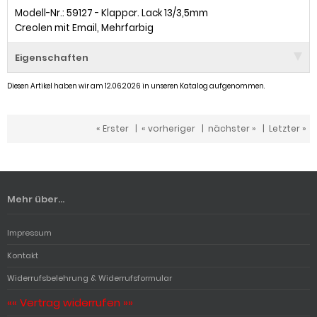
Modell-Nr.: 59127 - Klappcr. Lack 13/3,5mm
Creolen mit Email, Mehrfarbig
Eigenschaften
Diesen Artikel haben wir am 12.06.2026 in unseren Katalog aufgenommen.
« Erster
|
« vorheriger
|
nächster »
|
Letzter »
Mehr über...
Impressum
Kontakt
Widerrufsbelehrung & Widerrufsformular
«« Vertrag widerrufen »»