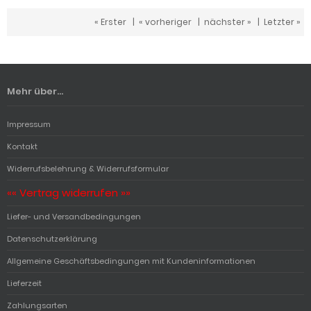
« Erster
|
« vorheriger
|
nächster »
|
Letzter »
Mehr über...
Impressum
Kontakt
Widerrufsbelehrung & Widerrufsformular
«« Vertrag widerrufen »»
Liefer- und Versandbedingungen
Datenschutzerklärung
Allgemeine Geschäftsbedingungen mit Kundeninformationen
Lieferzeit
Zahlungsarten