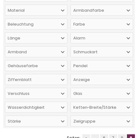
Material
Armbandfarbe
Beleuchtung
Farbe
Länge
Alarm
Armband
Schmuckart
Gehäusefarbe
Pendel
Ziffernblatt
Anzeige
Verschluss
Glas
Wasserdichtigkeit
Ketten-Breite/Stärke
Stärke
Zielgruppe
Seiten:
«
...
6
7
8
9