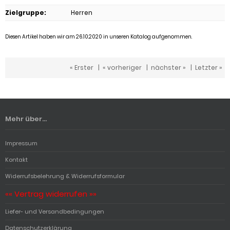
Zielgruppe
:
Herren
Diesen Artikel haben wir am 26.10.2020 in unseren Katalog aufgenommen.
« Erster
|
« vorheriger
|
nächster »
|
Letzter »
Mehr über...
Impressum
Kontakt
Widerrufsbelehrung & Widerrufsformular
«« Vertrag widerrufen »»
Liefer- und Versandbedingungen
Datenschutzerklärung