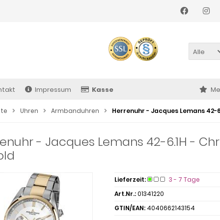
Alle
ntakt
Impressum
Kasse
Me
ite
Uhren
Armbanduhren
Herrenuhr - Jacques Lemans 42-6.
enuhr - Jacques Lemans 42-6.1H - Chr
old
Lieferzeit:
3 - 7 Tage
Art.Nr.:
01341220
GTIN/EAN:
4040662143154