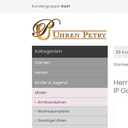
Kundengruppe:
Gast
Kategorien
Ko
Damen
Startse
Herren
Herr
Kinder & Jugend
IP G
Uhren
Armbanduhren
Wohnraumuhren
Sonstige Uhren