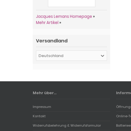
Jacques Lemans Homepage
»
Mehr Artikel
»
Versandland
Deutschland
Mehr über...
Inform
Impressum
Öffnung
Kontakt
Online-T
Widerrufsbelehrung & Widerrufsformular
Batterie