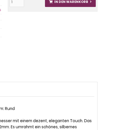
IN DEN WARENKORB
s
rm: Rund
itmesser mit einem dezent, eleganten Touch. Das
2mm. Es umrahmt ein schönes, silbernes