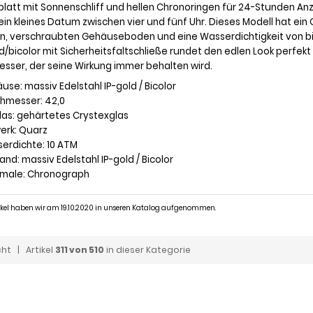
rblatt mit Sonnenschliff und hellen Chronoringen für 24-Stunden An
ein kleines Datum zwischen vier und fünf Uhr. Dieses Modell hat ein
n, verschraubten Gehäuseboden und eine Wasserdichtigkeit von bis
ld/bicolor mit Sicherheitsfaltschließe rundet den edlen Look perfekt
esser, der seine Wirkung immer behalten wird.
use: massiv Edelstahl IP-gold / Bicolor
chmesser: 42,0
glas: gehärtetes Crystexglas
werk: Quarz
serdichte: 10 ATM
and: massiv Edelstahl IP-gold / Bicolor
kmale: Chronograph
tikel haben wir am 19.10.2020 in unseren Katalog aufgenommen.
cht
| Artikel
311 von 510
in dieser Kategorie