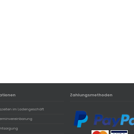
ationen
Zahlungsmethoden
szeiten im Ladengeschäft
erminvereinbarung
entsorgung