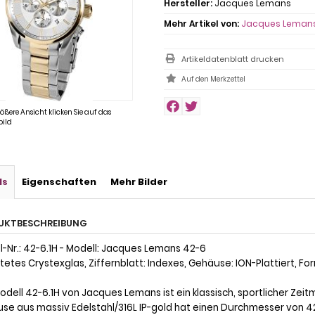
Hersteller:
Jacques Lemans
Mehr Artikel von:
Jacques Leman
Artikeldatenblatt drucken
rößere Ansicht klicken Sie auf das
ild
ls
Eigenschaften
Mehr Bilder
UKTBESCHREIBUNG
l-Nr.: 42-6.1H - Modell: Jacques Lemans 42-6
etes Crystexglas, Ziffernblatt: Indexes, Gehäuse: ION-Plattiert, Fo
odell 42-6.1H von Jacques Lemans ist ein klassisch, sportlicher Ze
se aus massiv Edelstahl/316L IP-gold hat einen Durchmesser von 4