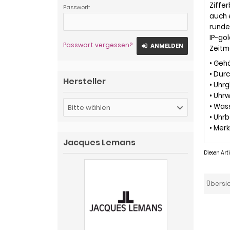
Ziffe
Passwort:
auch 
runde
IP-go
Passwort vergessen?
ANMELDEN
Zeitm
• Gehä
• Dur
Hersteller
• Uhr
• Uhr
• Was
Bitte wählen
• Uhrb
• Mer
Jacques Lemans
Diesen Ar
Übersi