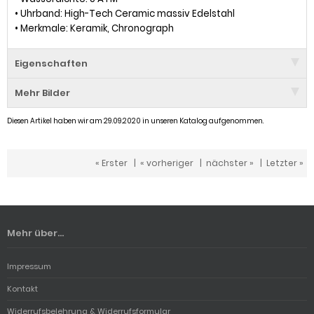
• Uhrband: High-Tech Ceramic massiv Edelstahl
• Merkmale: Keramik, Chronograph
Eigenschaften
Mehr Bilder
Diesen Artikel haben wir am 29.09.2020 in unseren Katalog aufgenommen.
« Erster
|
« vorheriger
|
nächster »
|
Letzter »
Mehr über...
Impressum
Kontakt
Widerrufsbelehrung & Widerrufsformular