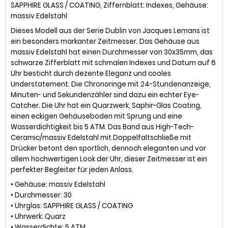
SAPPHIRE GLASS / COATING, Ziffernblatt: Indexes, Gehäuse:
massiv Edelstahl
Dieses Modell aus der Serie Dublin von Jacques Lemans ist
ein besonders markanter Zeitmesser. Das Gehäuse aus
massiv Edelstahl hat einen Durchmesser von 30x35mm, das
schwarze Zifferblatt mit schmalen Indexes und Datum auf 6
Uhr besticht durch dezente Eleganz und cooles
Understatement. Die Chronoringe mit 24-Stundenanzeige,
Minuten- und Sekundenzähler sind dazu ein echter Eye-
Catcher. Die Uhr hat ein Quarzwerk, Saphir-Glas Coating,
einen eckigen Gehäuseboden mit Sprung und eine
Wasserdichtigkeit bis 5 ATM. Das Band aus High-Tech-
Ceramic/massiv Edelstahl mit Doppelfaltschließe mit
Drücker betont den sportlich, dennoch eleganten und vor
allem hochwertigen Look der Uhr, dieser Zeitmesser ist ein
perfekter Begleiter für jeden Anlass.
• Gehäuse: massiv Edelstahl
• Durchmesser: 30
• Uhrglas: SAPPHIRE GLASS / COATING
• Uhrwerk: Quarz
• Wasserdichte: 5 ATM