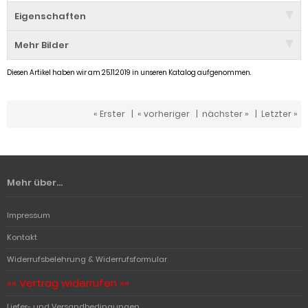
Eigenschaften
Mehr Bilder
Diesen Artikel haben wir am 25.11.2019 in unseren Katalog aufgenommen.
« Erster
|
« vorheriger
|
nächster »
|
Letzter »
Mehr über...
Impressum
Kontakt
Widerrufsbelehrung & Widerrufsformular
«« Vertrag widerrufen »»
Liefer- und Versandbedingungen