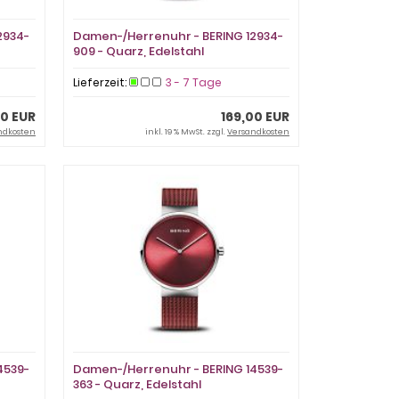
2934-
Damen-/Herrenuhr - BERING 12934-
909 - Quarz, Edelstahl
Lieferzeit:
3 - 7 Tage
00 EUR
169,00 EUR
ndkosten
inkl. 19 % MwSt. zzgl.
Versandkosten
4539-
Damen-/Herrenuhr - BERING 14539-
363 - Quarz, Edelstahl