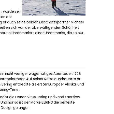
n, wurde sein
iten des
og er auch seine beiden Geschäftspartner Michael
ließen sich von der überwältigenden Schönheit
r neuen Uhrenmarke - einer Uhrenmarke, die so pur,
n ein nicht weniger wagemutiges Abenteuer: 1728
 Nordpolarmeer. Auf seiner Reise durchquerte er
 Bering entdeckte als erster Europäer Alaska, und
ering-Time!
ndet die Dänen Vitus Bering und René Kaerskov
 Und nur so ist der Marke BERING die perfekte
 Design gelungen.