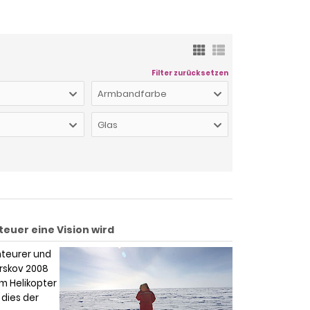
Filter zurücksetzen
Armbandfarbe
Glas
uer eine Vision wird
nteurer und
rskov 2008
m Helikopter
 dies der