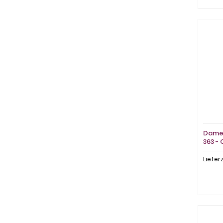
Damen
363 - 
Liefer