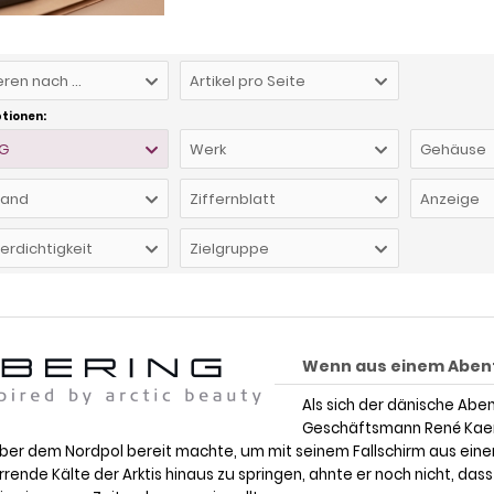
eren nach ...
Artikel pro Seite
ptionen:
NG
Werk
Gehäuse
and
Ziffernblatt
Anzeige
rdichtigkeit
Zielgruppe
Wenn aus einem Abente
Als sich der dänische Abe
Geschäftsmann René Kae
über dem Nordpol bereit machte, um mit seinem Fallschirm aus eine
lirrende Kälte der Arktis hinaus zu springen, ahnte er noch nicht, dass