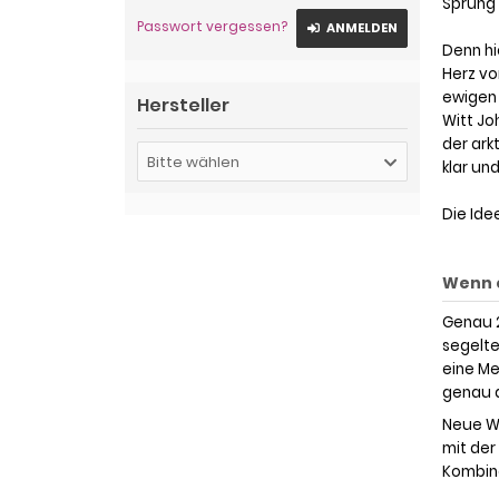
Sprung 
Passwort vergessen?
ANMELDEN
Denn hi
Herz vo
ewigen 
Hersteller
Witt Jo
der ark
Bitte wählen
klar un
Die Ide
Wenn e
Genau 2
segelte
eine Me
genau d
Neue We
mit der
Kombina