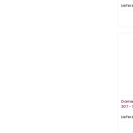
Liefer
Damen
307 - 
Liefer