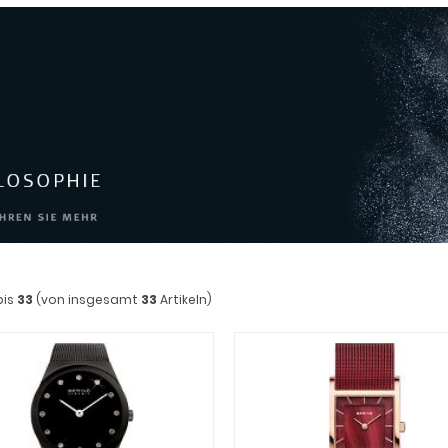
bis
33
(von insgesamt
33
Artikeln)