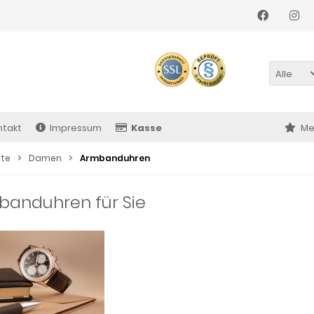
Alle
ntakt
Impressum
Kasse
Me
ite
Damen
Armbanduhren
banduhren für Sie