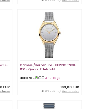
ndkosten
inkl. 19 % MwSt. zzgl.
Versandkosten
5739-
Damen-/Herrenuhr - BERING 17031-
010 - Quarz, Edelstahl
Lieferzeit:
3 - 7 Tage
00 EUR
169,00 EUR
ndkosten
inkl. 19 % MwSt. zzgl.
Versandkosten