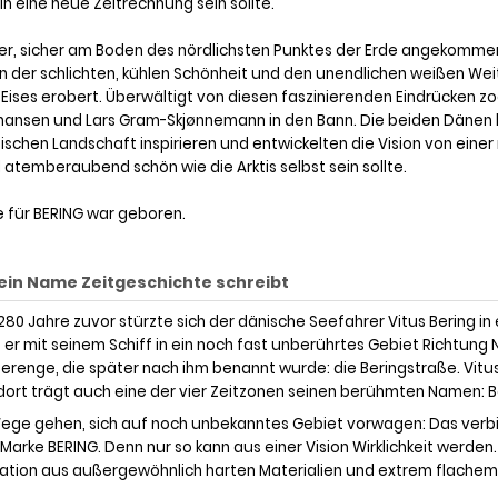
in eine neue Zeitrechnung sein sollte.
er, sicher am Boden des nördlichsten Punktes der Erde angekomme
n der schlichten, kühlen Schönheit und den unendlichen weißen We
Eises erobert. Überwältigt von diesen faszinierenden Eindrücken z
hansen und Lars Gram-Skjønnemann in den Bann. Die beiden Dänen 
tischen Landschaft inspirieren und entwickelten die Vision von eine
d atemberaubend schön wie die Arktis selbst sein sollte.
e für BERING war geboren.
in Name Zeitgeschichte schreibt
80 Jahre zuvor stürzte sich der dänische Seefahrer Vitus Bering i
 er mit seinem Schiff in ein noch fast unberührtes Gebiet Richtung
erenge, die später nach ihm benannt wurde: die Beringstraße. Vitus
ort trägt auch eine der vier Zeitzonen seinen berühmten Namen: B
ge gehen, sich auf noch unbekanntes Gebiet vorwagen: Das verbi
 Marke BERING. Denn nur so kann aus einer Vision Wirklichkeit werden.
tion aus außergewöhnlich harten Materialien und extrem flachem