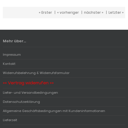
« Erster
|
« vorheriger
|
nächster »
|
Letzter »
Mehr über...
Impressum
Kontakt
Widerrufsbelehrung & Widerrufsformular
«« Vertrag widerrufen »»
Liefer- und Versandbedingungen
Datenschutzerklärung
Allgemeine Geschäftsbedingungen mit Kundeninformationen
Lieferzeit