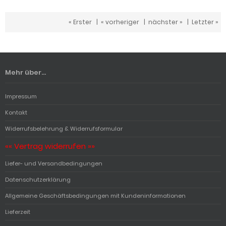
« Erster
|
« vorheriger
|
nächster »
|
Letzter »
Mehr über...
Impressum
Kontakt
Widerrufsbelehrung & Widerrufsformular
«« Vertrag widerrufen »»
Liefer- und Versandbedingungen
Datenschutzerklärung
Allgemeine Geschäftsbedingungen mit Kundeninformationen
Lieferzeit