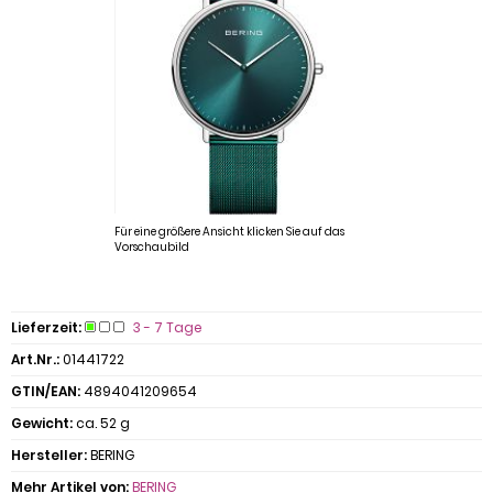
Für eine größere Ansicht klicken Sie auf das
Vorschaubild
Lieferzeit:
3 - 7 Tage
Art.Nr.:
01441722
GTIN/EAN:
4894041209654
Gewicht:
ca. 52 g
Hersteller:
BERING
Mehr Artikel von:
BERING