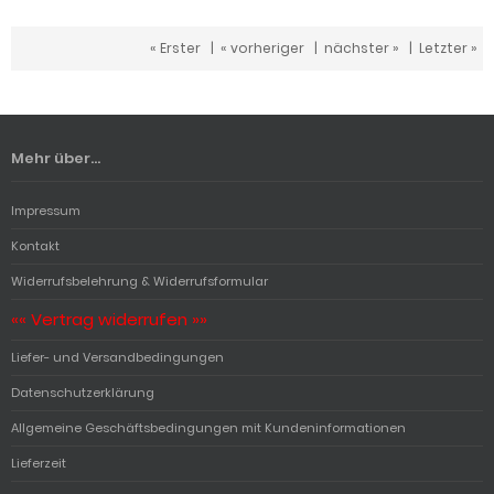
« Erster
|
« vorheriger
|
nächster »
|
Letzter »
Mehr über...
Impressum
Kontakt
Widerrufsbelehrung & Widerrufsformular
«« Vertrag widerrufen »»
Liefer- und Versandbedingungen
Datenschutzerklärung
Allgemeine Geschäftsbedingungen mit Kundeninformationen
Lieferzeit