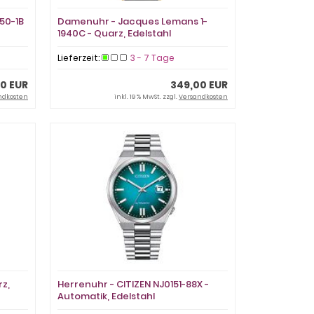
50-1B
Damenuhr - Jacques Lemans 1-
1940C - Quarz, Edelstahl
Lieferzeit:
3 - 7 Tage
0 EUR
349,00 EUR
ndkosten
inkl. 19 % MwSt. zzgl.
Versandkosten
rz,
Herrenuhr - CITIZEN NJ0151-88X -
Automatik, Edelstahl