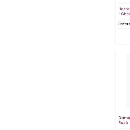
Herre
- Chr
Liefer
Damen
Rosé