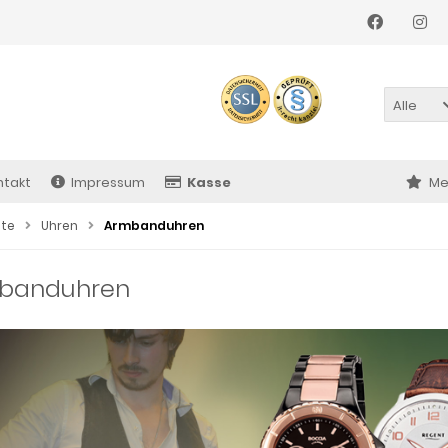
Alle
ntakt
Impressum
Kasse
Me
ite
Uhren
Armbanduhren
banduhren