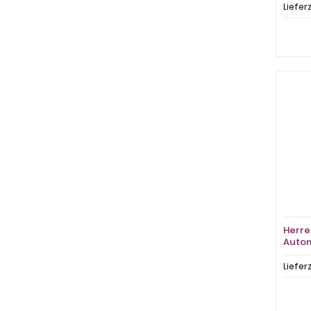
Liefer
Herre
Autom
Liefer