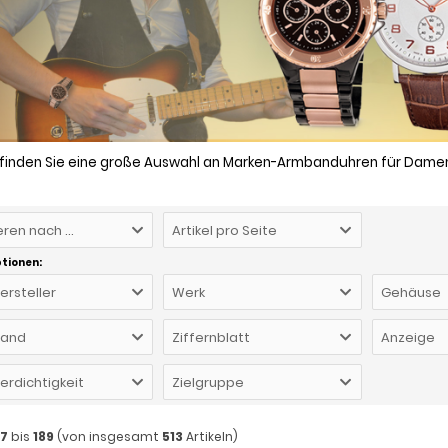
 finden Sie eine große Auswahl an Marken-Armbanduhren für Damen 
eren nach ...
Artikel pro Seite
ptionen:
Hersteller
Werk
Gehäuse
and
Ziffernblatt
Anzeige
rdichtigkeit
Zielgruppe
27
bis
189
(von insgesamt
513
Artikeln)