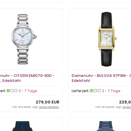
uhr - CITIZEN EM1070-83D -
Damenuhr - BULOVA 97P166 - 
, Edelstahl
Edelstahl
zeit:
3 - 7 Tage
Lieferzeit:
3 - 7 Tage
279,00 EUR
229,0
inkl. 19 % MwSt. zzgl.
Versandkosten
inkl. 19 % MwSt. zzgl.
Versa