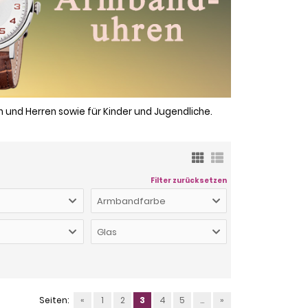
und Herren sowie für Kinder und Jugendliche.
Filter zurücksetzen
Armbandfarbe
Glas
Seiten:
«
1
2
3
4
5
...
»