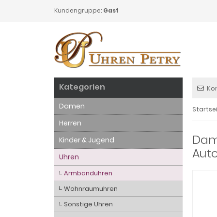
Kundengruppe:
Gast
Kategorien
Ko
Damen
Startse
Herren
Dam
Kinder & Jugend
Auto
Uhren
Armbanduhren
Wohnraumuhren
Sonstige Uhren