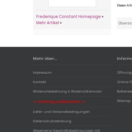
Diesen Ar
Frederique Constant Homepage
»
Mehr Artikel
»
Übersi
Mehr über...
Inform
Impressum
Öffnung
Kontakt
Online-T
Widerrufsbelehrung & Widerrufsformular
Batterie
«« Vertrag widerrufen »»
Sitemap
Liefer- und Versandbedingungen
Datenschutzerklärung
Allgemeine Geschäftsbedingungen mit