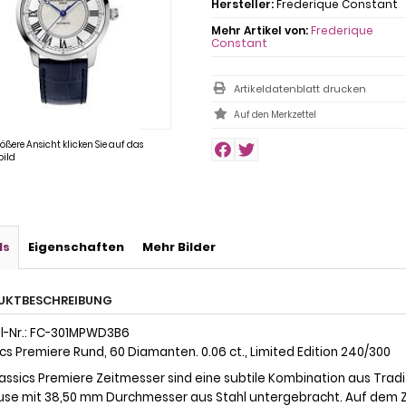
Hersteller:
Frederique Constant
Mehr Artikel von:
Frederique
Constant
Artikeldatenblatt drucken
rößere Ansicht klicken Sie auf das
ild
ls
Eigenschaften
Mehr Bilder
UKTBESCHREIBUNG
l-Nr.: FC-301MPWD3B6
cs Premiere Rund, 60 Diamanten. 0.06 ct., Limited Edition 240/300
assics Premiere Zeitmesser sind eine subtile Kombination aus Traditi
se mit 38,50 mm Durchmesser aus Stahl untergebracht. Auf dem Ziff