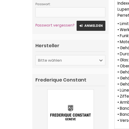
Index
Passwort:
Lupen
Perre
• Limi
Passwort vergessen?
ANMELDEN
• Werk
• Fun
• Mate
Hersteller
• Gehä
• Dur
• Glas
Bitte wählen
• Obe
• Geh
• Geh
Frederique Constant
• Geh
• Lüne
• Ziff
• Arm
• Band
• Ban
• Vers