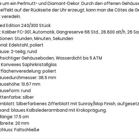
e um ein Perlmutt- und Diamant-Dekor. Durch den offenen Gehäuse
effekt auf der Rückseite der Uhr erzeugt, kann man die Côtes de 
t veredeln.
ted Edition 240/300 Stück
: Kaliber FC-301, Automatik, Gangreserve 68 Std., 28.800 alt/h, 26 S
ktionen: Stunden, Minuten, Sekunden
rial: Edelstahl, poliert
use: 2-teilig, rund
chsichtiger Gehäuseboden, Wasserdicht bis 5 ATM
: Konvexes Saphirkristallglas
rflächenveredelung: poliert
äusedurchmesser: 38.5 mm
äusehöhe: 10.67 mm
äuseform: rund
ttenfarbe: silber
ernblatt: Silberfarbenes Zifferblatt mit Sunray/Mop Finish, aufgeset
band: blaues Kalbslederarmband mit Krokoprägung.
länge: 17.5 cm
dbreite: 20 mm
chluss: Faltschließe