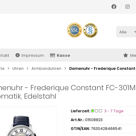
Alle
ntakt
Impressum
Kasse
Me
ite
Uhren
Armbanduhren
Damenuhr - Frederique Constant
enuhr - Frederique Constant FC-301
matik, Edelstahl
Lieferzeit:
3 - 7 Tage
Art.Nr.:
01508823
GTIN/EAN:
7630428466541