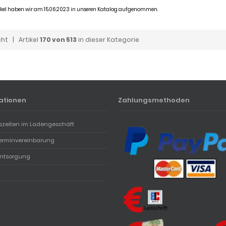
tikel haben wir am 15.06.2023 in unseren Katalog aufgenommen.
cht
| Artikel
170 von 513
in dieser Kategorie
ationen
Zahlungsmethoden
szeiten im Ladengeschäft
erminvereinbarung
entsorgung