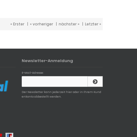
« Erster
|
« vorheriger
|
nächster »
|
Letzter »
Newsletter-Anmeldung
E-Mail-Adresse:
Der Newsletter kann jederzeit hier oder in Ihrem Kund
enkonto abbestellt werden.