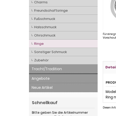
Charms
Freundschaftsringe
Fußschmuck
Halsschmuck
Für eine g
Ohrschmuck
Vorschaub
Ringe
Sonstiger Schmuck
Zubehör
Detai
Tracht/Tradition
Angebote
PROD
Neue Artikel
Modell
Ring m
Schnellkauf
Diesen Art
Bitte geben Sie die Artikelnummer