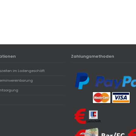
ationen
Zahlungsmethoden
szeiten im Ladengeschäft
erminvereinbarung
entsorgung