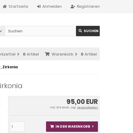
Startseite
Anmelden
Registrieren
SUCHEN
rkzettel
0
Artikel
Warenkorb
0
Artikel
, Zirkonia
irkonia
95,00 EUR
inkl. 19 % MwSt. zzgl.
Versandkosten
IN DEN WARENKORB