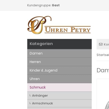
Kundengruppe:
Gast
Kategorien
Ko
Damen
Startse
Herren
Dame
Kinder & Jugend
Uhren
Schmuck
Anhänger
Armschmuck