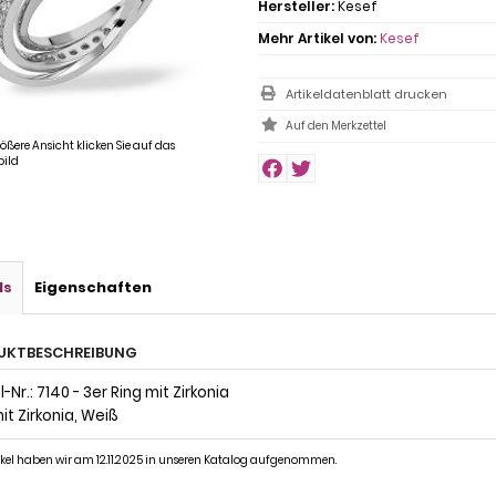
Hersteller:
Kesef
Mehr Artikel von:
Kesef
Artikeldatenblatt drucken
rößere Ansicht klicken Sie auf das
ild
ls
Eigenschaften
UKTBESCHREIBUNG
-Nr.: 7140 - 3er Ring mit Zirkonia
it Zirkonia, Weiß
ikel haben wir am 12.11.2025 in unseren Katalog aufgenommen.