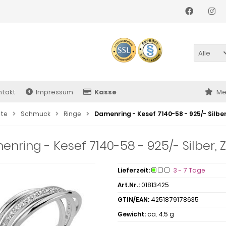
Alle
ntakt
Impressum
Kasse
Me
ite
Schmuck
Ringe
Damenring - Kesef 7140-58 - 925/- Silber
nring - Kesef 7140-58 - 925/- Silber, Z
Lieferzeit:
3 - 7 Tage
Art.Nr.:
01813425
GTIN/EAN:
4251879178635
Gewicht:
ca. 4.5 g