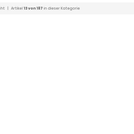
cht
| Artikel
13 von 187
in dieser Kategorie