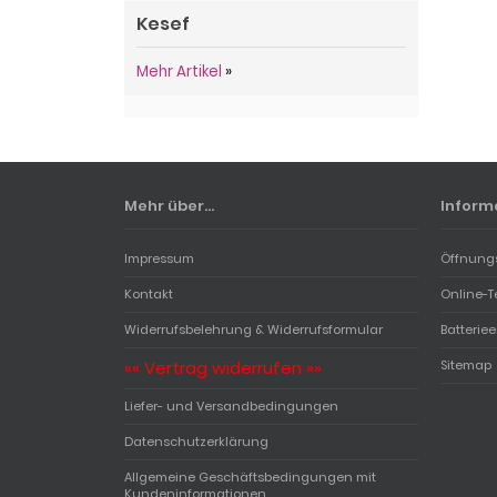
Kesef
Mehr Artikel
»
Mehr über...
Inform
Impressum
Öffnung
Kontakt
Online-T
Widerrufsbelehrung & Widerrufsformular
Batterie
«« Vertrag widerrufen »»
Sitemap
Liefer- und Versandbedingungen
Datenschutzerklärung
Allgemeine Geschäftsbedingungen mit
Kundeninformationen