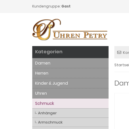
Kundengruppe:
Gast
Kategorien
Ko
Damen
Startse
Herren
Dame
Kinder & Jugend
Uhren
Schmuck
Anhänger
Armschmuck