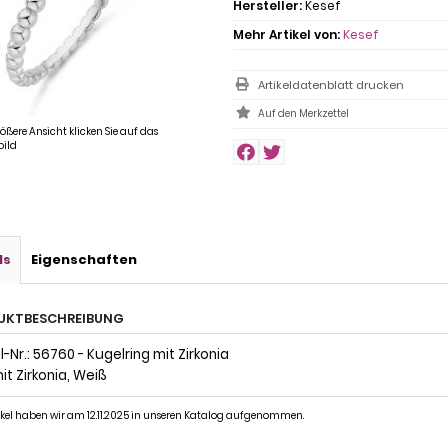
Hersteller:
Kesef
Mehr Artikel von:
Kesef
Artikeldatenblatt drucken
rößere Ansicht klicken Sie auf das
ild
ls
Eigenschaften
UKTBESCHREIBUNG
-Nr.: 56760 - Kugelring mit Zirkonia
it Zirkonia, Weiß
ikel haben wir am 12.11.2025 in unseren Katalog aufgenommen.