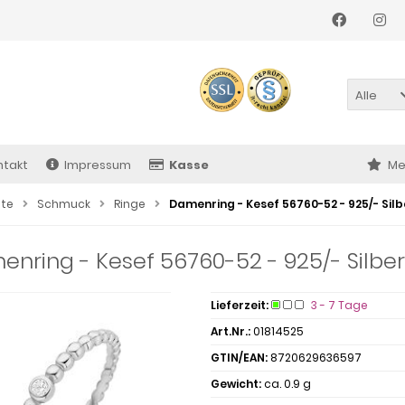
Alle
ntakt
Impressum
Kasse
Me
ite
Schmuck
Ringe
Damenring - Kesef 56760-52 - 925/- Silbe
nring - Kesef 56760-52 - 925/- Silber r
Lieferzeit:
3 - 7 Tage
Art.Nr.:
01814525
GTIN/EAN:
8720629636597
Gewicht:
ca. 0.9 g