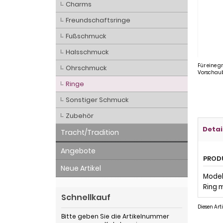
Charms
Freundschaftsringe
Fußschmuck
Halsschmuck
Für eine g
Ohrschmuck
Vorschaub
Ringe
Sonstiger Schmuck
Zubehör
Detai
Tracht/Tradition
Angebote
PROD
Neue Artikel
Modell
Ring m
Schnellkauf
Diesen Art
Bitte geben Sie die Artikelnummer