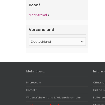
Kesef
Mehr Artikel
»
Versandland
Deutschland
Mehr über...
Inform
Impressum
Öffnung
Kontakt
Online-T
Widerrufsbelehrung & Widerrufsformular
Batterie