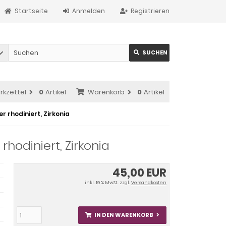
Startseite
Anmelden
Registrieren
SUCHEN
rkzettel
0
Artikel
Warenkorb
0
Artikel
r rhodiniert, Zirkonia
hodiniert, Zirkonia
45,00 EUR
inkl. 19 % MwSt. zzgl.
Versandkosten
IN DEN WARENKORB