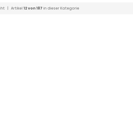
cht
| Artikel
12 von 187
in dieser Kategorie