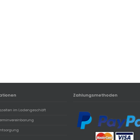
ationen
Zahlungsmethoden
szeiten im Ladengeschäft
erminvereinbarung
entsorgung