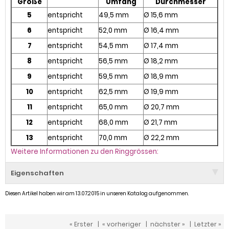
Größe
Umfang
Durchmesser
5
entspricht
49,5 mm
Ø 15,6 mm
6
entspricht
52,0 mm
Ø 16,4 mm
7
entspricht
54,5 mm
Ø 17,4 mm
8
entspricht
56,5 mm
Ø 18,2 mm
9
entspricht
59,5 mm
Ø 18,9 mm
10
entspricht
62,5 mm
Ø 19,9 mm
11
entspricht
65,0 mm
Ø 20,7 mm
12
entspricht
68,0 mm
Ø 21,7 mm
13
entspricht
70,0 mm
Ø 22,2 mm
Weitere Informationen zu den Ringgrössen:
Eigenschaften
Diesen Artikel haben wir am 13.07.2015 in unseren Katalog aufgenommen.
« Erster
|
« vorheriger
|
nächster »
|
Letzter »