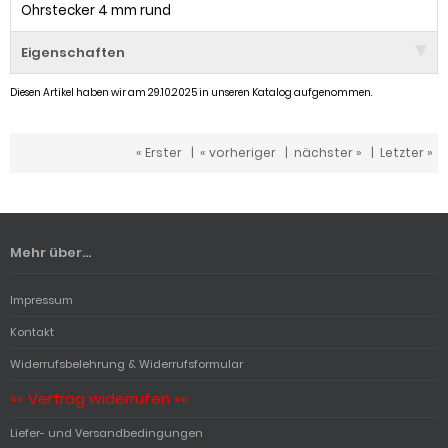
Ohrstecker 4 mm rund
Eigenschaften
Diesen Artikel haben wir am 29.10.2025 in unseren Katalog aufgenommen.
« Erster
|
« vorheriger
|
nächster »
|
Letzter »
Mehr über...
Impressum
Kontakt
Widerrufsbelehrung & Widerrufsformular
«« Vertrag widerrufen »»
Liefer- und Versandbedingungen