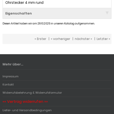
Ohrstecker 4 mm rund
Eigenschaften
Diesen Artikel haben wir am 29.10.2025 in unseren Katalog aufgenommen.
« Erster
|
« vorheriger
|
nächster »
|
Letzter »
Mehr über...
Impressum
Kontakt
Widerrufsbelehrung & Widerrufsformular
«« Vertrag widerrufen »»
Liefer- und Versandbedingungen