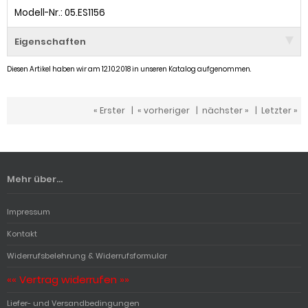
Modell-Nr.: 05.ES1156
Eigenschaften
Diesen Artikel haben wir am 12.10.2018 in unseren Katalog aufgenommen.
« Erster
|
« vorheriger
|
nächster »
|
Letzter »
Mehr über...
Impressum
Kontakt
Widerrufsbelehrung & Widerrufsformular
«« Vertrag widerrufen »»
Liefer- und Versandbedingungen