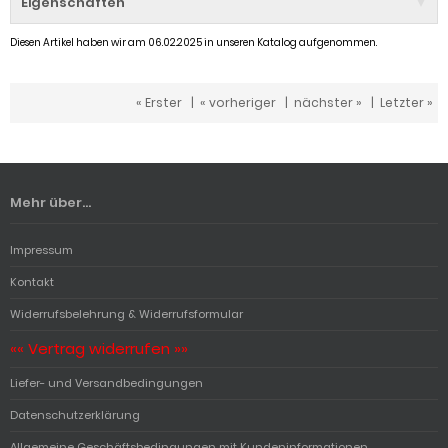
Eigenschaften
Diesen Artikel haben wir am 06.02.2025 in unseren Katalog aufgenommen.
« Erster
|
« vorheriger
|
nächster »
|
Letzter »
Mehr über...
Impressum
Kontakt
Widerrufsbelehrung & Widerrufsformular
«« Vertrag widerrufen »»
Liefer- und Versandbedingungen
Datenschutzerklärung
Allgemeine Geschäftsbedingungen mit Kundeninformationen