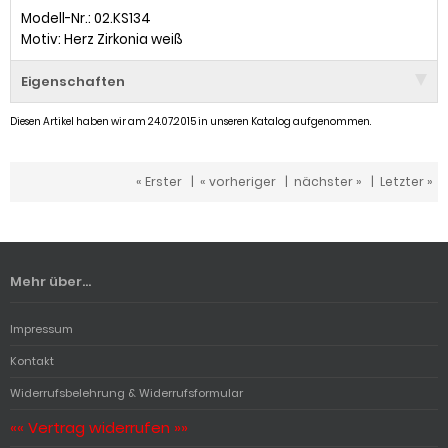
Modell-Nr.: 02.KS134
Motiv: Herz Zirkonia weiß
Eigenschaften
Diesen Artikel haben wir am 24.07.2015 in unseren Katalog aufgenommen.
« Erster
|
« vorheriger
|
nächster »
|
Letzter »
Mehr über...
Impressum
Kontakt
Widerrufsbelehrung & Widerrufsformular
«« Vertrag widerrufen »»