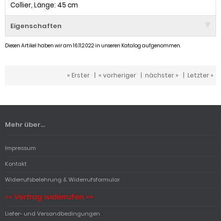
Collier, Länge: 45 cm
Eigenschaften
Diesen Artikel haben wir am 16.11.2022 in unseren Katalog aufgenommen.
« Erster
|
« vorheriger
|
nächster »
|
Letzter »
Mehr über...
Impressum
Kontakt
Widerrufsbelehrung & Widerrufsformular
«« Vertrag widerrufen »»
Liefer- und Versandbedingungen