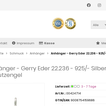
Alle
ntakt
Impressum
Kasse
Me
ite
Schmuck
Anhänger
Anhänger - Gerry Eder 22.236 - 925/-
nger - Gerry Eder 22.236 - 925/- Silber
utzengel
Lieferzeit:
3 - 7 Tage
Art.Nr.:
00424714
GTIN/EAN:
9008754159686