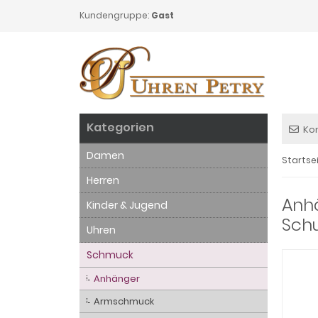
Kundengruppe:
Gast
Kategorien
Ko
Damen
Startse
Herren
Anhä
Kinder & Jugend
Sch
Uhren
Schmuck
Anhänger
Armschmuck