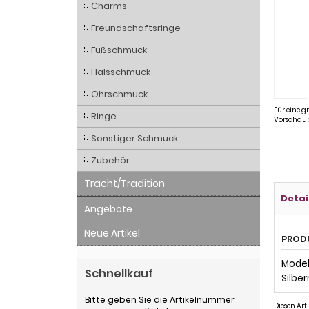
Charms
Freundschaftsringe
Fußschmuck
Halsschmuck
Ohrschmuck
Für eine g
Ringe
Vorschaub
Sonstiger Schmuck
Zubehör
Tracht/Tradition
Detai
Angebote
Neue Artikel
PROD
Modell
Schnellkauf
Silbe
Bitte geben Sie die Artikelnummer
Diesen Art