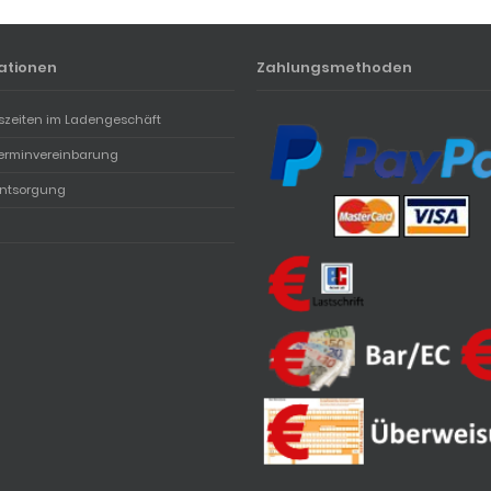
ationen
Zahlungsmethoden
szeiten im Ladengeschäft
erminvereinbarung
entsorgung