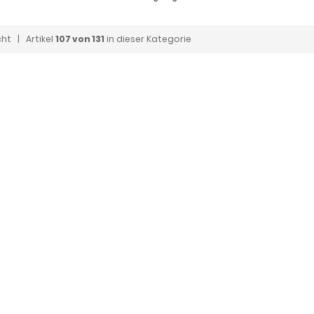
cht
| Artikel
107 von 131
in dieser Kategorie