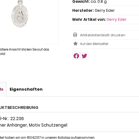
Gewicht:
ca. 0.8 g
Hersteller:
Gerry Eder
Mehr Artikel von:
Gerry Eder
Artikeldatenblatt drucken
rößere Ansicht klicken Sie auf das
ild
ls
Eigenschaften
UKTBESCHREIBUNG
-Nr.: 22.236
rner Anhänger, Motiv Schutzengel
ikel haben wir am 18.04.2017 in unseren Katalog aufgenommen.