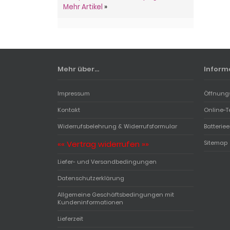
Mehr Artikel
»
Mehr über...
Inform
Impressum
Öffnung
Kontakt
Online-T
Widerrufsbelehrung & Widerrufsformular
Batterie
«« Vertrag widerrufen »»
Sitemap
Liefer- und Versandbedingungen
Datenschutzerklärung
Allgemeine Geschäftsbedingungen mit
Kundeninformationen
Lieferzeit