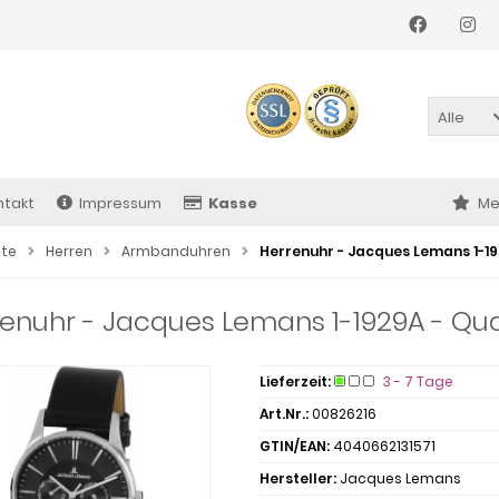
Alle
ntakt
Impressum
Kasse
Me
ite
Herren
Armbanduhren
Herrenuhr - Jacques Lemans 1-19
enuhr - Jacques Lemans 1-1929A - Quar
Lieferzeit:
3 - 7 Tage
Art.Nr.:
00826216
GTIN/EAN:
4040662131571
Hersteller:
Jacques Lemans