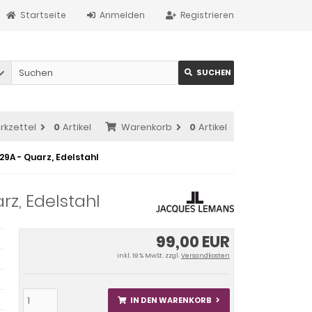
Startseite
Anmelden
Registrieren
SUCHEN
rkzettel
0
Artikel
Warenkorb
0
Artikel
29A - Quarz, Edelstahl
z, Edelstahl
99,00 EUR
inkl. 19 % MwSt. zzgl.
Versandkosten
IN DEN WARENKORB