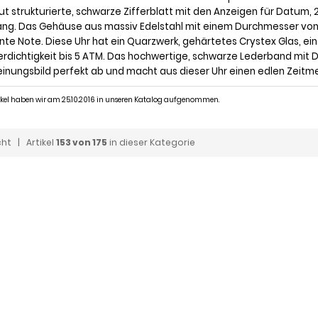
ut strukturierte, schwarze Zifferblatt mit den Anzeigen für Datum
fang. Das Gehäuse aus massiv Edelstahl mit einem Durchmesser von
nte Note. Diese Uhr hat ein Quarzwerk, gehärtetes Crystex Glas, 
rdichtigkeit bis 5 ATM. Das hochwertige, schwarze Lederband mit 
einungsbild perfekt ab und macht aus dieser Uhr einen edlen Zeitm
tikel haben wir am 25.10.2016 in unseren Katalog aufgenommen.
cht
| Artikel
153 von 175
in dieser Kategorie