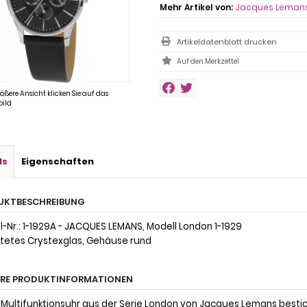
Mehr Artikel von:
Jacques Leman
Artikeldatenblatt drucken
rößere Ansicht klicken Sie auf das
ild
ls
Eigenschaften
UKTBESCHREIBUNG
l-Nr.: 1-1929A - JACQUES LEMANS, Modell London 1-1929
tetes Crystexglas, Gehäuse rund
ERE PRODUKTINFORMATIONEN
 Multifunktionsuhr aus der Serie London von Jacques Lemans besti