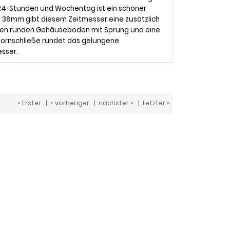
, 24-Stunden und Wochentag ist ein schöner
 38mm gibt diesem Zeitmesser eine zusätzlich
einen runden Gehäuseboden mit Sprung und eine
Dornschließe rundet das gelungene
esser.
« Erster
|
« vorheriger
|
nächster »
|
Letzter »