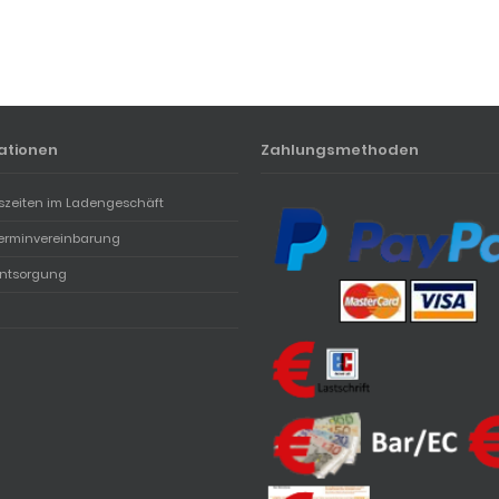
ationen
Zahlungsmethoden
szeiten im Ladengeschäft
erminvereinbarung
entsorgung