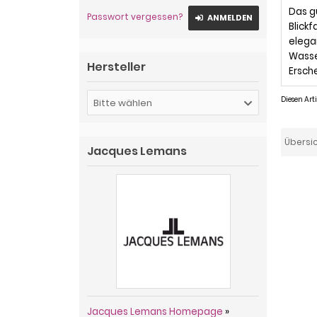
Das g
Passwort vergessen?
ANMELDEN
Blick
elega
Wasse
Hersteller
Ersch
Diesen Ar
Bitte wählen
Übersi
Jacques Lemans
Jacques Lemans Homepage
»