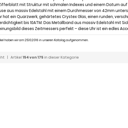
Zifferblatt mit Struktur mit schmalen Indexes und einem Datum auf 1
se aus massiv Edelstahl mit einem Durchmesser von 42mm unterst
hr hat ein Quarzwerk, gehärtetes Crystex Glas, einen runden, ver
rdichtigkeit bis 10ATM. Das Metallband aus massiv Edelstahl mit Si
inungsbild dieses Zeitmessers perfekt – diese Uhr ist ein edles Acc
tikel haben wir am 25.10.2016 in unseren Katalog aufgenommen.
cht
| Artikel
154 von 175
in dieser Kategorie