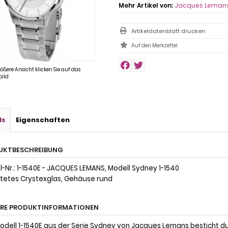
Mehr Artikel von:
Jacques Leman
Artikeldatenblatt drucken
rößere Ansicht klicken Sie auf das
ild
ls
Eigenschaften
UKTBESCHREIBUNG
l-Nr.: 1-1540E - JACQUES LEMANS, Modell Sydney 1-1540
tetes Crystexglas, Gehäuse rund
ERE PRODUKTINFORMATIONEN
odell 1-1540E aus der Serie Sydney von Jacques Lemans besticht du