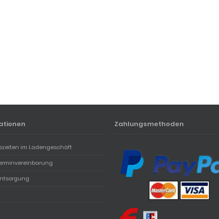
ationen
Zahlungsmethoden
szeiten im Ladengeschäft
erminvereinbarung
entsorgung