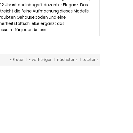
2 Uhr ist der Inbegriff dezenter Eleganz. Das
reicht die feine Aufmachung dieses Modells.
schraubten Gehäuseboden und eine
cherheitsfaltschließe ergänzt das
essoire für jeden Anlass.
« Erster
|
« vorheriger
|
nächster »
|
Letzter »