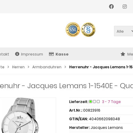
Alle
ntakt
Impressum
Kasse
Me
ite
Herren
Armbanduhren
Herrenuhr - Jacques Lemans 1-15
enuhr - Jacques Lemans 1-1540E - Quar
Lieferzeit:
3 - 7 Tage
Art.Nr.:
00823916
GTIN/EAN:
4040662098348
Hersteller:
Jacques Lemans