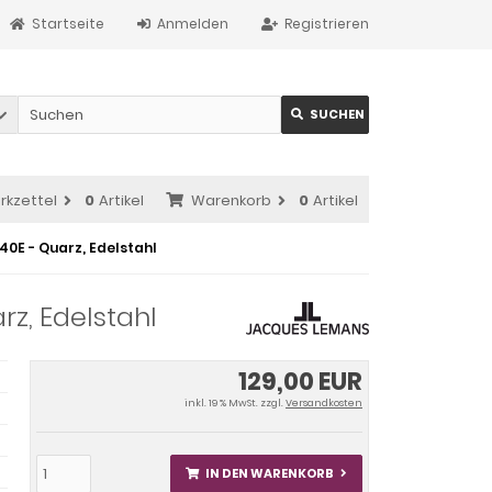
Startseite
Anmelden
Registrieren
SUCHEN
rkzettel
0
Artikel
Warenkorb
0
Artikel
40E - Quarz, Edelstahl
z, Edelstahl
129,00 EUR
inkl. 19 % MwSt. zzgl.
Versandkosten
IN DEN WARENKORB