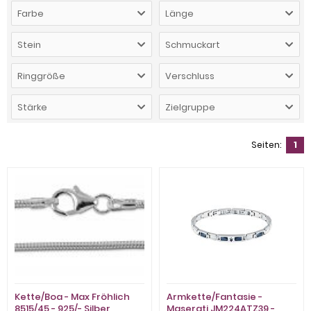
Farbe
Länge
Stein
Schmuckart
Ringgröße
Verschluss
Stärke
Zielgruppe
Seiten:
1
Kette/Boa - Max Fröhlich
Armkette/Fantasie -
8515/45 - 925/- Silber,
Maserati JM224ATZ39 -