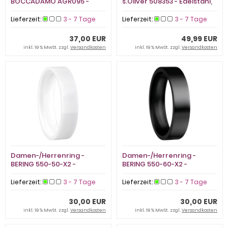
BOCCADAMO AGR095 -
s.Oliver 508353 - Edelstahl,
Edelstahl Rosé vergoldet,
ohne Stein
Zirkonia
Lieferzeit:
3 - 7 Tage
Lieferzeit:
3 - 7 Tage
37,00 EUR
49,99 EUR
inkl. 19 % MwSt. zzgl.
Versandkosten
inkl. 19 % MwSt. zzgl.
Versandkosten
Damen-/Herrenring -
Damen-/Herrenring -
BERING 550-50-X2 -
BERING 550-60-X2 -
Keramik, ohne Stein
Keramik, ohne Stein
Lieferzeit:
3 - 7 Tage
Lieferzeit:
3 - 7 Tage
30,00 EUR
30,00 EUR
inkl. 19 % MwSt. zzgl.
Versandkosten
inkl. 19 % MwSt. zzgl.
Versandkosten