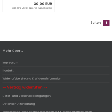
30,00 EUR
inkl. 19 % MwSt. zzgl.
Versandkosten
Seiten:
1
Mehr über...
Impressum
Kontakt
Widerrufsbelehrung & Widerrufsformular
«« Vertrag widerrufen »»
Liefer- und Versandbedingungen
Datenschutzerklärung
Allgemeine Geschäftsbedingungen mit Kundeninformationen