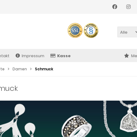
Alle
ntakt
Impressum
Kasse
Me
ite
Damen
Schmuck
muck