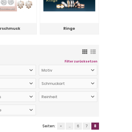
rschmuck
Ringe
Filter zurücksetzen
Motiv
Schmuckart
s
Reinheit
e
Seiten:
«
...
6
7
8