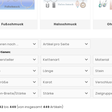
Fußschmuck
Halsschmuck
Oh
eren nach ...
Artikel pro Seite
ptionen:
Hersteller
Kettenart
Material
e
Länge
Stein
größe
Karat
Verschlus
n-Breite/Stärke
Stärke
Zielgrupp
42
bis
449
(von insgesamt
449
Artikeln)