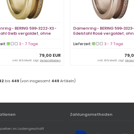
ring - BERING 599-3222-X3 -
Damenring - BERING 599-3323-
tahl Gelb vergoldet, ohne
Edelstahl Rosé vergoldet, oh
Stein
zeit:
3 - 7 Tage
Lieferzeit:
3 - 7 Tage
79,00 EUR
79,0
inkl. 19 % MwSt. zzgl.
Versandkosten
inkl. 19 % MwSt. zzgl.
Versa
42
bis
449
(von insgesamt
449
Artikeln)
ationen
Zahlungsmethoden
szeiten im Ladengeschäft