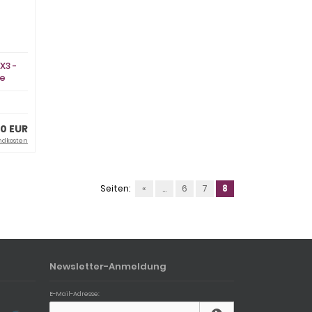
X3 -
ne
0 EUR
ndkosten
Seiten:
«
...
6
7
8
Newsletter-Anmeldung
E-Mail-Adresse: