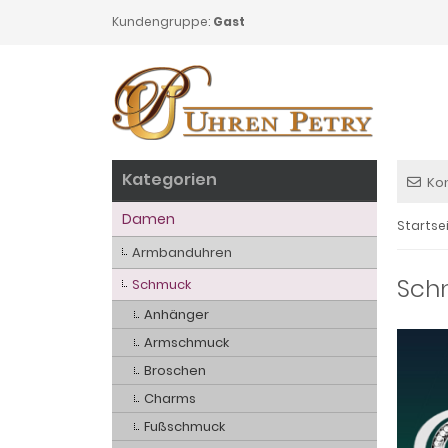
Kundengruppe:
Gast
Kategorien
Ko
Damen
Startse
Armbanduhren
Sch
Schmuck
Anhänger
Armschmuck
Broschen
Charms
Fußschmuck