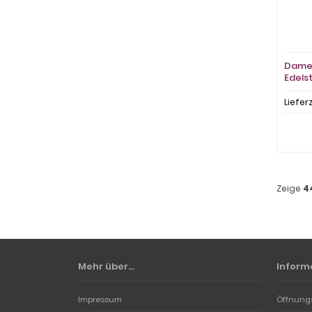
Damen
Edels
Stein
Liefer
Zeige
4
Mehr über...
Inform
Impressum
Öffnung