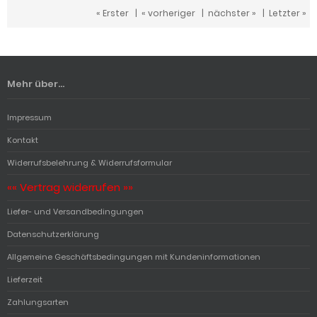
« Erster
|
« vorheriger
|
nächster »
|
Letzter »
Mehr über...
Impressum
Kontakt
Widerrufsbelehrung & Widerrufsformular
«« Vertrag widerrufen »»
Liefer- und Versandbedingungen
Datenschutzerklärung
Allgemeine Geschäftsbedingungen mit Kundeninformationen
Lieferzeit
Zahlungsarten