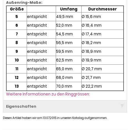
Außenring-Maße:
Größe
Umfang
Durchmesser
5
entspricht
49,5 mm
Ø 15,6 mm
6
entspricht
52,0 mm
Ø 16,4 mm
7
entspricht
54,5 mm
Ø 17,4 mm
8
entspricht
56,5 mm
Ø 18,2 mm
9
entspricht
59,5 mm
Ø 18,9 mm
10
entspricht
62,5 mm
Ø 19,9 mm
11
entspricht
65,0 mm
Ø 20,7 mm
12
entspricht
68,0 mm
Ø 21,7 mm
13
entspricht
70,0 mm
Ø 22,2 mm
Weitere Informationen zu den Ringgrössen:
Eigenschaften
Diesen Artikel haben wir am 13.07.2015 in unseren Katalog aufgenommen.