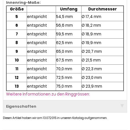
Innenring-Maße:
Größe
Umfang
Durchmesser
5
entspricht
54,5 mm
Ø 17,4 mm
6
entspricht
56,6 mm
Ø 18,2 mm
7
entspricht
59,5 mm
Ø 18,9 mm
8
entspricht
62,5 mm
Ø 19,9 mm
9
entspricht
65,0 mm
Ø 20,7 mm
10
entspricht
67,5 mm
Ø 21,5 mm
11
entspricht
70,0 mm
Ø 22,3 mm
12
entspricht
72,5 mm
Ø 23,0 mm
13
entspricht
75,0 mm
Ø 23,9 mm
Weitere Informationen zu den Ringgrössen:
Eigenschaften
Diesen Artikel haben wir am 13.07.2015 in unseren Katalog aufgenommen.