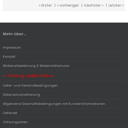
« Erster
|
« vorheriger
|
nächster »
|
Letzter »
Mehr über...
Impressum
Kontakt
Widerrufsbelehrung & Widerrufsformular
«« Vertrag widerrufen »»
Liefer- und Versandbedingungen
Datenschutzerklärung
Allgemeine Geschäftsbedingungen mit Kundeninformationen
Lieferzeit
Zahlungsarten