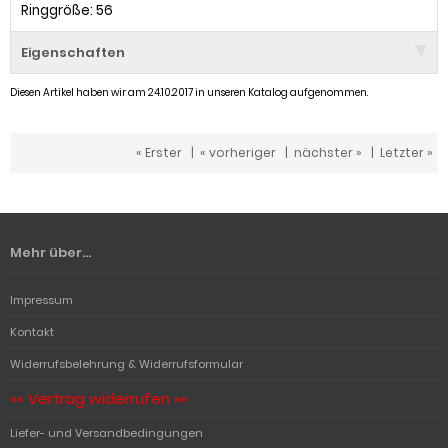
Ringgröße: 56
Eigenschaften
Diesen Artikel haben wir am 24.10.2017 in unseren Katalog aufgenommen.
« Erster
|
« vorheriger
|
nächster »
|
Letzter »
Mehr über...
Impressum
Kontakt
Widerrufsbelehrung & Widerrufsformular
«« Vertrag widerrufen »»
Liefer- und Versandbedingungen