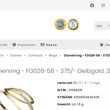
Alle
ntakt
Impressum
Kasse
Me
ite
Damen
Schmuck
Ringe
Damenring - FG026-58 - 375/
nring - FG026-58 - 375/- Gelbgold, Zi
Lieferzeit:
3 - 7 Tage
Art.Nr.:
01096219
GTIN/EAN:
4250564640426
Gewicht:
ca. 1.6 g