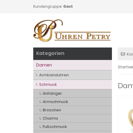
Kundengruppe:
Gast
Kategorien
Ko
Damen
Startse
Armbanduhren
Dame
Schmuck
Anhänger
Armschmuck
Broschen
Charms
Fußschmuck