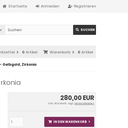
Startseite
Anmelden
Registrieren
SUCHEN
rkzettel
0
Artikel
Warenkorb
0
Artikel
- Gelbgold, Zirkonia
rkonia
280,00 EUR
inkl. 19 % MwSt. zzgl.
Versandkosten
IN DEN WARENKORB