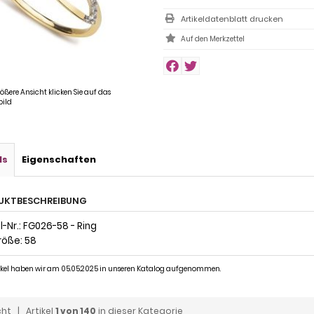
Artikeldatenblatt drucken
rößere Ansicht klicken Sie auf das
ild
ls
Eigenschaften
UKTBESCHREIBUNG
-Nr.: FG026-58 - Ring
röße: 58
tikel haben wir am 05.05.2025 in unseren Katalog aufgenommen.
cht
| Artikel
1 von 140
in dieser Kategorie