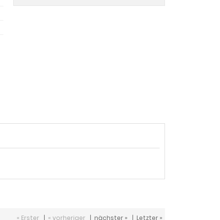
« Erster
|
« vorheriger
|
nächster »
|
Letzter »