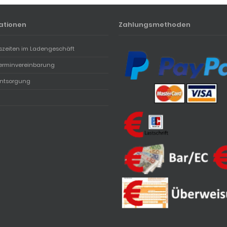
ationen
Zahlungsmethoden
szeiten im Ladengeschäft
erminvereinbarung
entsorgung