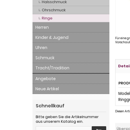
Halsschmuck
Ohrschmuck
Ringe
Herren
Kinder & Jugend
Für eine g
Vorschaub
Uhren
Schmuck
Detai
Tracht/Tradition
Angebote
PROD
Neue Artikel
Modell
Ringg
Schnellkauf
Diesen Ar
Bitte geben Sie die Artikelnummer
aus unserem Katalog ein.
Übersi