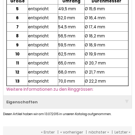
Größe
Umfang
Durchmesser
5
entspricht
49,5 mm
Ø 15,6 mm
6
entspricht
52,0 mm
Ø 16,4 mm
7
entspricht
54,5 mm
Ø 17,4 mm
8
entspricht
56,5 mm
Ø 18,2 mm
9
entspricht
59,5 mm
Ø 18,9 mm
10
entspricht
62,5 mm
Ø 19,9 mm
11
entspricht
65,0 mm
Ø 20,7 mm
12
entspricht
68,0 mm
Ø 21,7 mm
13
entspricht
70,0 mm
Ø 22,2 mm
Weitere Informationen zu den Ringgrössen:
Eigenschaften
Diesen Artikel haben wir am 13.07.2015 in unseren Katalog aufgenommen.
« Erster
|
« vorheriger
|
nächster »
|
Letzter »