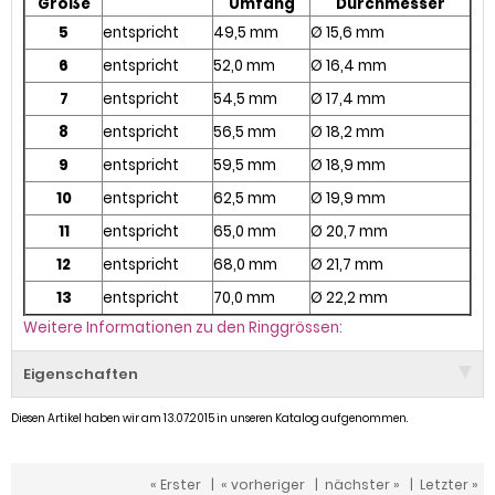
Größe
Umfang
Durchmesser
5
entspricht
49,5 mm
Ø 15,6 mm
6
entspricht
52,0 mm
Ø 16,4 mm
7
entspricht
54,5 mm
Ø 17,4 mm
8
entspricht
56,5 mm
Ø 18,2 mm
9
entspricht
59,5 mm
Ø 18,9 mm
10
entspricht
62,5 mm
Ø 19,9 mm
11
entspricht
65,0 mm
Ø 20,7 mm
12
entspricht
68,0 mm
Ø 21,7 mm
13
entspricht
70,0 mm
Ø 22,2 mm
Weitere Informationen zu den Ringgrössen:
Eigenschaften
Diesen Artikel haben wir am 13.07.2015 in unseren Katalog aufgenommen.
« Erster
|
« vorheriger
|
nächster »
|
Letzter »