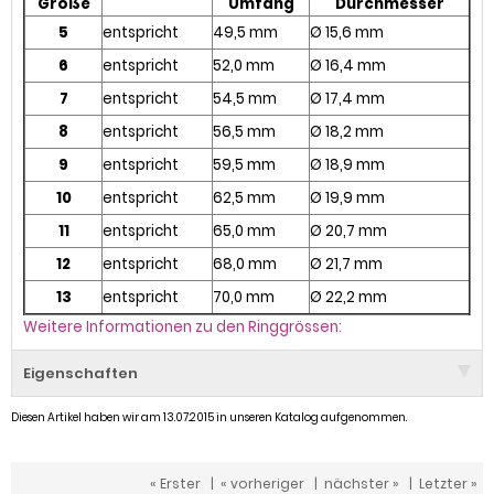
Größe
Umfang
Durchmesser
5
entspricht
49,5 mm
Ø 15,6 mm
6
entspricht
52,0 mm
Ø 16,4 mm
7
entspricht
54,5 mm
Ø 17,4 mm
8
entspricht
56,5 mm
Ø 18,2 mm
9
entspricht
59,5 mm
Ø 18,9 mm
10
entspricht
62,5 mm
Ø 19,9 mm
11
entspricht
65,0 mm
Ø 20,7 mm
12
entspricht
68,0 mm
Ø 21,7 mm
13
entspricht
70,0 mm
Ø 22,2 mm
Weitere Informationen zu den Ringgrössen:
Eigenschaften
Diesen Artikel haben wir am 13.07.2015 in unseren Katalog aufgenommen.
« Erster
|
« vorheriger
|
nächster »
|
Letzter »