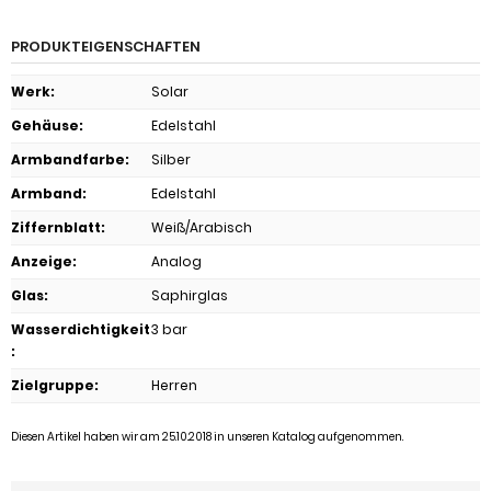
PRODUKTEIGENSCHAFTEN
Werk
:
Solar
Gehäuse
:
Edelstahl
Armbandfarbe
:
Silber
Armband
:
Edelstahl
Ziffernblatt
:
Weiß/Arabisch
Anzeige
:
Analog
Glas
:
Saphirglas
Wasserdichtigkeit
3 bar
:
Zielgruppe
:
Herren
Diesen Artikel haben wir am 25.10.2018 in unseren Katalog aufgenommen.