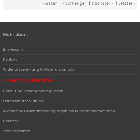
« Erster
|
« vorheriger
|
nächster »
|
Letzter »
Mehr über...
Impressum
Kontakt
Widerrufsbelehrung & Widerrufsformular
«« Vertrag widerrufen »»
Liefer- und Versandbedingungen
Datenschutzerklärung
Allgemeine Geschäftsbedingungen mit Kundeninformationen
Lieferzeit
Zahlungsarten