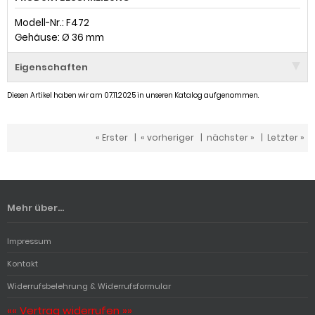
Modell-Nr.: F472
Gehäuse: Ø 36 mm
Eigenschaften
Diesen Artikel haben wir am 07.11.2025 in unseren Katalog aufgenommen.
« Erster
|
« vorheriger
|
nächster »
|
Letzter »
Mehr über...
Impressum
Kontakt
Widerrufsbelehrung & Widerrufsformular
«« Vertrag widerrufen »»