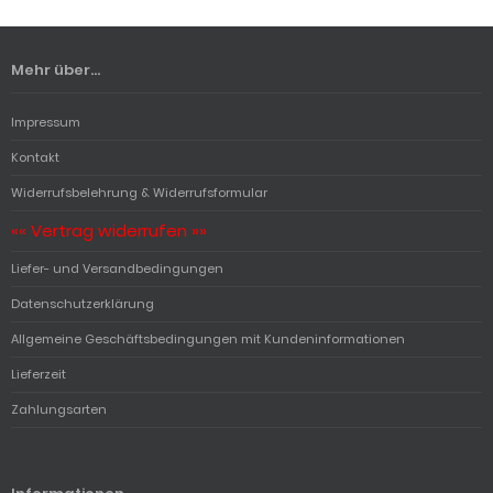
Mehr über...
Impressum
Kontakt
Widerrufsbelehrung & Widerrufsformular
«« Vertrag widerrufen »»
Liefer- und Versandbedingungen
Datenschutzerklärung
Allgemeine Geschäftsbedingungen mit Kundeninformationen
Lieferzeit
Zahlungsarten