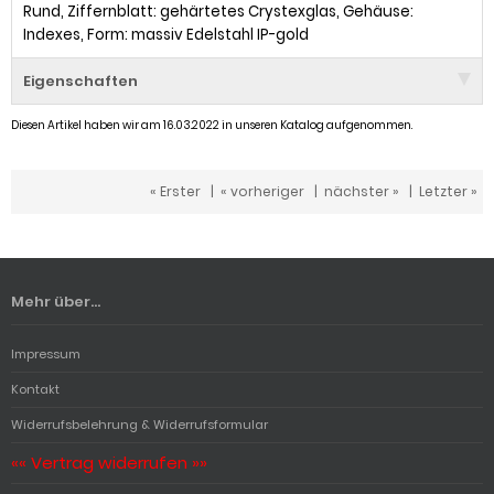
Rund, Ziffernblatt: gehärtetes Crystexglas, Gehäuse:
Indexes, Form: massiv Edelstahl IP-gold
Eigenschaften
Diesen Artikel haben wir am 16.03.2022 in unseren Katalog aufgenommen.
« Erster
|
« vorheriger
|
nächster »
|
Letzter »
Mehr über...
Impressum
Kontakt
Widerrufsbelehrung & Widerrufsformular
«« Vertrag widerrufen »»