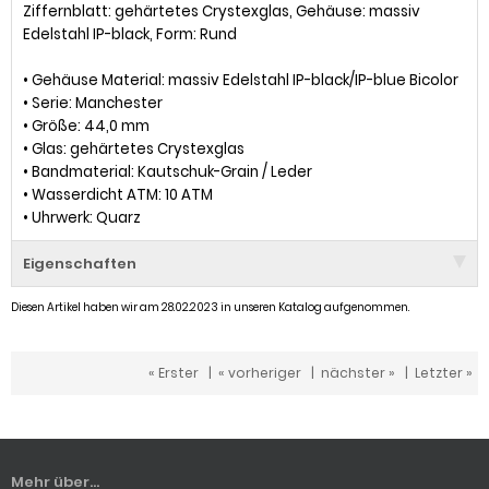
Ziffernblatt: gehärtetes Crystexglas, Gehäuse: massiv
Edelstahl IP-black, Form: Rund
• Gehäuse Material: massiv Edelstahl IP-black/IP-blue Bicolor
• Serie: Manchester
• Größe: 44,0 mm
• Glas: gehärtetes Crystexglas
• Bandmaterial: Kautschuk-Grain / Leder
• Wasserdicht ATM: 10 ATM
• Uhrwerk: Quarz
Eigenschaften
Diesen Artikel haben wir am 28.02.2023 in unseren Katalog aufgenommen.
« Erster
|
« vorheriger
|
nächster »
|
Letzter »
Mehr über...