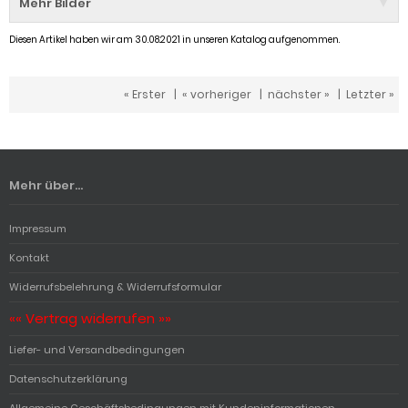
Mehr Bilder
Diesen Artikel haben wir am 30.08.2021 in unseren Katalog aufgenommen.
« Erster
|
« vorheriger
|
nächster »
|
Letzter »
Mehr über...
Impressum
Kontakt
Widerrufsbelehrung & Widerrufsformular
«« Vertrag widerrufen »»
Liefer- und Versandbedingungen
Datenschutzerklärung