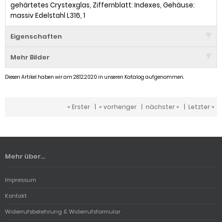
gehärtetes Crystexglas, Ziffernblatt: Indexes, Gehäuse:
massiv Edelstahl L316, 1
Eigenschaften
Mehr Bilder
Diesen Artikel haben wir am 28.12.2020 in unseren Katalog aufgenommen.
« Erster
|
« vorheriger
|
nächster »
|
Letzter »
Mehr über...
Impressum
Kontakt
Widerrufsbelehrung & Widerrufsformular