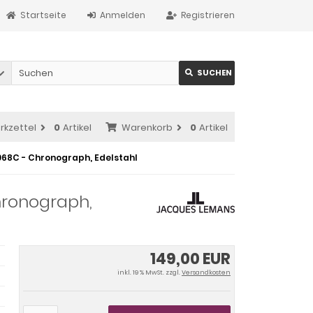
Startseite
Anmelden
Registrieren
SUCHEN
rkzettel
0
Artikel
Warenkorb
0
Artikel
068C - Chronograph, Edelstahl
hronograph,
149,00 EUR
inkl. 19 % MwSt. zzgl.
Versandkosten