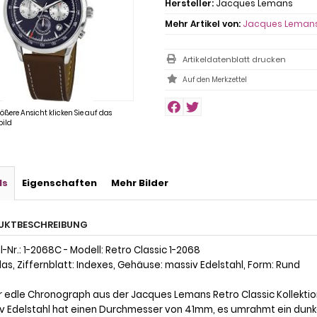
Hersteller:
Jacques Lemans
Mehr Artikel von:
Jacques Leman
Artikeldatenblatt drucken
rößere Ansicht klicken Sie auf das
ild
ls
Eigenschaften
Mehr Bilder
UKTBESCHREIBUNG
-Nr.: 1-2068C - Modell: Retro Classic 1-2068
las, Ziffernblatt: Indexes, Gehäuse: massiv Edelstahl, Form: Rund
r edle Chronograph aus der Jacques Lemans Retro Classic Kollektio
v Edelstahl hat einen Durchmesser von 41mm, es umrahmt ein dunkel