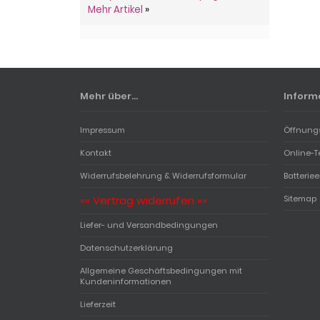
Mehr Artikel
»
Mehr über...
Inform
Impressum
Öffnung
Kontakt
Online-T
Widerrufsbelehrung & Widerrufsformular
Batterie
«« Vertrag widerrufen »»
Sitemap
Liefer- und Versandbedingungen
Datenschutzerklärung
Allgemeine Geschäftsbedingungen mit
Kundeninformationen
Lieferzeit