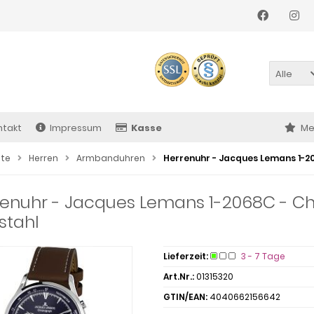
Alle
ntakt
Impressum
Kasse
Me
ite
Herren
Armbanduhren
Herrenuhr - Jacques Lemans 1-2
renuhr - Jacques Lemans 1-2068C - C
stahl
Lieferzeit:
3 - 7 Tage
Art.Nr.:
01315320
GTIN/EAN:
4040662156642