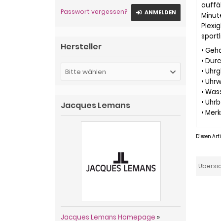
auffä
Passwort vergessen?
ANMELDEN
Minut
Plexi
sportl
Hersteller
• Geh
• Dur
• Uhrg
Bitte wählen
• Uhr
• Was
• Uhr
Jacques Lemans
• Mer
Diesen Ar
Übersi
Jacques Lemans Homepage
»