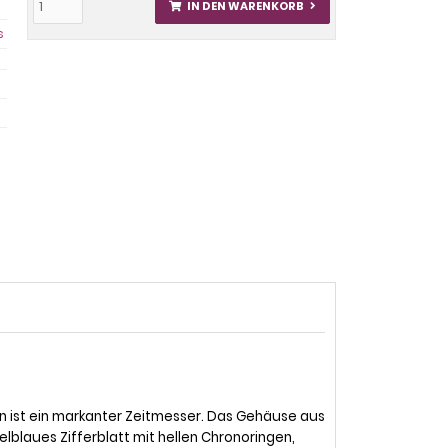
IN DEN WARENKORB
s
n ist ein markanter Zeitmesser. Das Gehäuse aus
blaues Zifferblatt mit hellen Chronoringen,