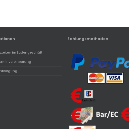
ationen
Zahlungsmethoden
szeiten im Ladengeschäft
erminvereinbarung
entsorgung