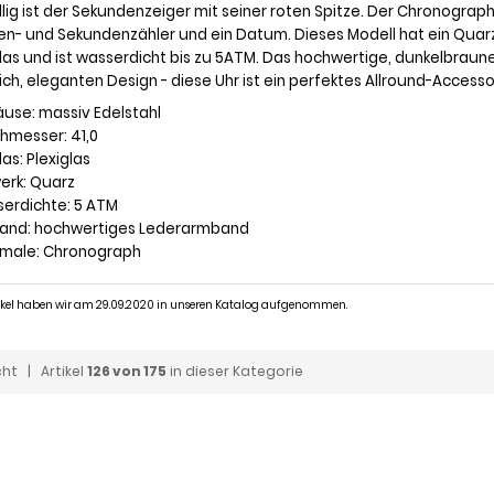
llig ist der Sekundenzeiger mit seiner roten Spitze. Der Chronogra
en- und Sekundenzähler und ein Datum. Dieses Modell hat ein Qua
glas und ist wasserdicht bis zu 5ATM. Das hochwertige, dunkelbrau
ich, eleganten Design - diese Uhr ist ein perfektes Allround-Accessoi
äuse: massiv Edelstahl
chmesser: 41,0
las: Plexiglas
werk: Quarz
serdichte: 5 ATM
band: hochwertiges Lederarmband
kmale: Chronograph
tikel haben wir am 29.09.2020 in unseren Katalog aufgenommen.
cht
| Artikel
126 von 175
in dieser Kategorie