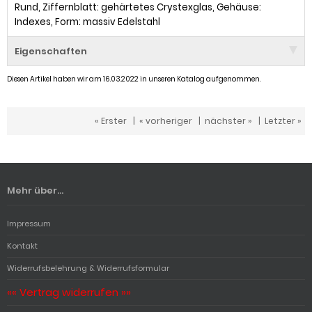
Rund, Ziffernblatt: gehärtetes Crystexglas, Gehäuse:
Indexes, Form: massiv Edelstahl
Eigenschaften
Diesen Artikel haben wir am 16.03.2022 in unseren Katalog aufgenommen.
« Erster
|
« vorheriger
|
nächster »
|
Letzter »
Mehr über...
Impressum
Kontakt
Widerrufsbelehrung & Widerrufsformular
«« Vertrag widerrufen »»